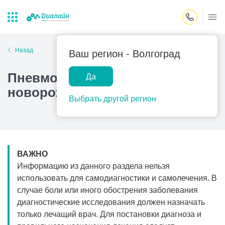
Закрыть поиск
Назад
Ваш регион -
Волгоград
Пневмоторакс у
Да
Лаборатории
Центр помощи
Популярные запросы
новорожденных
на дому
Выбрать другой регион
Прием гинеколога
Прием оториноларинголога
Прием дерматолога
ВАЖНО
Прием гастроэнтеролога
Информацию из данного раздела нельзя
Прием офтальмолога
использовать для самодиагностики и самолечения. В
случае боли или иного обострения заболевания
Прием уролога
диагностические исследования должен назначать
Прием хирурга
только лечащий врач. Для постановки диагноза и