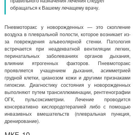
правильного назначения лечения следует
Прием кардиолога
обращаться к Вашему лечащему врачу.
Пневмоторакс у новорожденных — это скопление
воздуха в плевральной полости, которое возникает из-
за повреждения альвеолярной стенки. Патология
встречается при неадекватной вентиляции легких,
перинатальных заболеваниях органов дыхания,
влиянии ятрогенных факторов. Пневмоторакс
проявляется учащением дыхания, асимметрией
грудной клетки, цианозом кожи и другими признаками
гипоксии. Диагностику состояния у новорожденных
выполняют путем трансиллюминации, рентгенографии
ОГК, пульсоксиметрии. Лечение проводится
консервативно кислородотерапией либо с помощью
инвазивных вмешательств (плевральная пункция,
дренирование).
МКБ-10