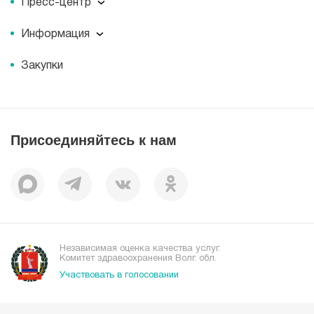
Пресс-центр
Миссия
Пресс-центр
История
Информация
Новости
Корпоративная социальная ответственность
Информация
Журнал для пациентов «МЕДСИ СЕГОДНЯ»
Документы
Закупки
Справочник направлений
Статьи
Лицензии
Справочник заболеваний
Вакансии
Наши преимущества
Присоединяйтесь к нам
Пациентам
Отзывы
Независимая оценка качества услуг.
Комитет здравоохранения Волг. обл.
Участвовать в голосовании