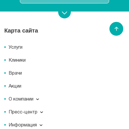
Записаться на прием
Карта сайта
Спасибо МЕДСИ
Услуги
Клиники
Врачи
Акции
О компании
О компании
Пресс-центр
Миссия
Пресс-центр
История
Информация