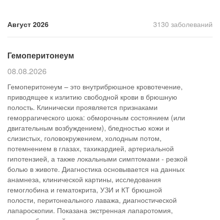
Прием кардиолога
Август 2026
3130 заболеваний
Гемоперитонеум
08.08.2026
Гемоперитонеум – это внутрибрюшное кровотечение,
приводящее к излитию свободной крови в брюшную
полость. Клинически проявляется признаками
геморрагического шока: обморочным состоянием (или
двигательным возбуждением), бледностью кожи и
слизистых, головокружением, холодным потом,
потемнением в глазах, тахикардией, артериальной
гипотензией, а также локальными симптомами - резкой
болью в животе. Диагностика основывается на данных
анамнеза, клинической картины, исследования
гемоглобина и гематокрита, УЗИ и КТ брюшной
полости, перитонеального лаважа, диагностической
лапароскопии. Показана экстренная лапаротомия,