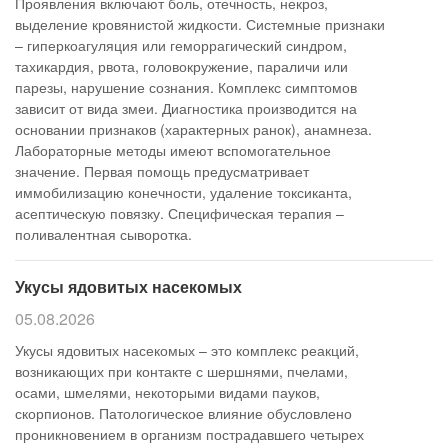
Проявления включают боль, отечность, некроз,
выделение кровянистой жидкости. Системные признаки
– гиперкоагуляция или геморрагический синдром,
тахикардия, рвота, головокружение, параличи или
парезы, нарушение сознания. Комплекс симптомов
зависит от вида змеи. Диагностика производится на
основании признаков (характерных ранок), анамнеза.
Лабораторные методы имеют вспомогательное
значение. Первая помощь предусматривает
иммобилизацию конечности, удаление токсиканта,
асептическую повязку. Специфическая терапия –
поливалентная сыворотка.
Укусы ядовитых насекомых
05.08.2026
Укусы ядовитых насекомых – это комплекс реакций,
возникающих при контакте с шершнями, пчелами,
осами, шмелями, некоторыми видами пауков,
скорпионов. Патологическое влияние обусловлено
проникновением в организм пострадавшего четырех