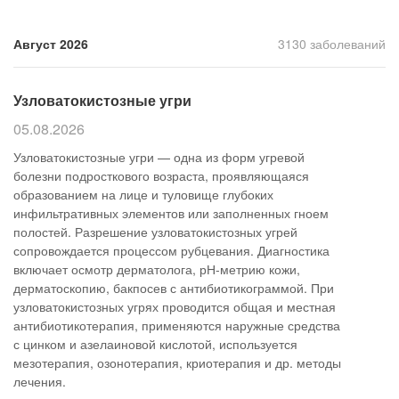
Прием кардиолога
Август 2026
3130 заболеваний
Узловатокистозные угри
05.08.2026
Узловатокистозные угри — одна из форм угревой
болезни подросткового возраста, проявляющаяся
образованием на лице и туловище глубоких
инфильтративных элементов или заполненных гноем
полостей. Разрешение узловатокистозных угрей
сопровождается процессом рубцевания. Диагностика
включает осмотр дерматолога, рН-метрию кожи,
дерматоскопию, бакпосев с антибиотикограммой. При
узловатокистозных угрях проводится общая и местная
антибиотикотерапия, применяются наружные средства
с цинком и азелаиновой кислотой, используется
мезотерапия, озонотерапия, криотерапия и др. методы
лечения.