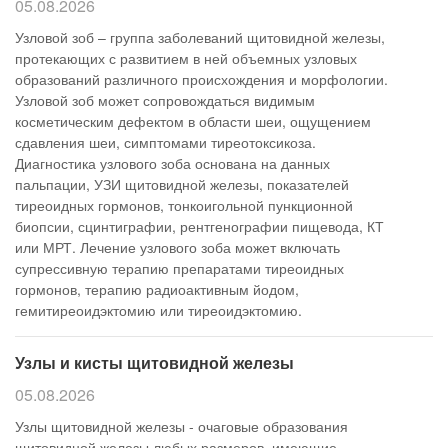
05.08.2026
Узловой зоб – группа заболеваний щитовидной железы,
протекающих с развитием в ней объемных узловых
образований различного происхождения и морфологии.
Узловой зоб может сопровождаться видимым
косметическим дефектом в области шеи, ощущением
сдавления шеи, симптомами тиреотоксикоза.
Диагностика узлового зоба основана на данных
пальпации, УЗИ щитовидной железы, показателей
тиреоидных гормонов, тонкоигольной пункционной
биопсии, сцинтиграфии, рентгенографии пищевода, КТ
или МРТ. Лечение узлового зоба может включать
супрессивную терапию препаратами тиреоидных
гормонов, терапию радиоактивным йодом,
гемитиреоидэктомию или тиреоидэктомию.
Узлы и кисты щитовидной железы
05.08.2026
Узлы щитовидной железы - очаговые образования
щитовидной железы любых размеров, имеющие