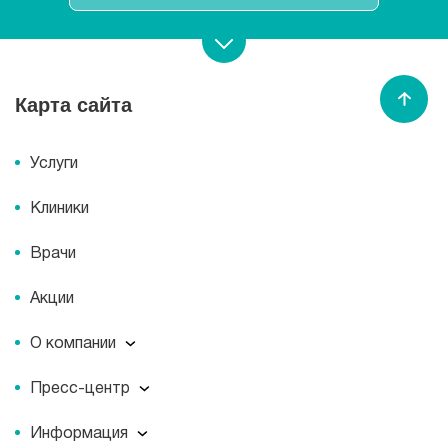
Записаться на прием
Карта сайта
Спасибо МЕДСИ
Услуги
Клиники
Врачи
Акции
О компании
О компании
Пресс-центр
Миссия
Пресс-центр
История
Информация