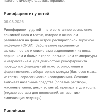
патогенетическую фармакотерапию.
Ринофарингит у детей
09.08.2026
Ринофарингит у детей — это сочетанное воспаление
слизистой носа и глотки, которое в основном
развивается на фоне острой респираторной вирусной
инфекции (ОРВИ). Заболевание проявляется
заложенностью и слизистыми выделениями из носа,
першением и болью в горле, повышением температуры
и недомоганием. Для диагностики ринофарингита
проводится физикальный осмотр, риноскопия и
фарингоскопия, лабораторные методы (бакпосев мазка
из глотки, серологические исследования). Лечение
включает назальные средства (солевые растворы,
масляные капли, деконгестанты), препараты для горла
(жидкие составы для полосканий, антисептики,
смягчающие леденцы).
Ринофима