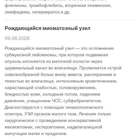
флегмоны, тромбофлебиты, вторичная пневмония,
лимфедема, гиперкератоз и др.
Рождающийся миоматозный узел
09.08.2026
Рождающийся миоматозный узел — это осложнение
субмукозной лейомиомы, при котором подвижная
опухоль изгоняется из маточной полости через
цервикальный канал во влагалище. Проявляется острой
схваткообразной болью внизу живота, распиранием и
тяжестью во влагалище, интенсивным кровотечением,
нарастающей слабостью, головокружением,
бледностью кожи, холодным потом, падением
давления, учащением ЧСС, субфебрилитетом.
Диагностируется с помощью гинекологического
осмотра, УЗИ органов малого таза. Лечение только
хирургическое с проведением консервативной
миомэктомии, гистерэктомии, надвлагалищной
ампутации матки и придатков.