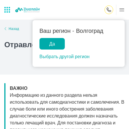
Закрыть поиск
Назад
Ваш регион -
Волгоград
Отравление йодом
Да
Лаборатории
Центр помощи
Популярные запросы
на дому
Выбрать другой регион
Прием гинеколога
Прием оториноларинголога
Прием дерматолога
ВАЖНО
Прием гастроэнтеролога
Информацию из данного раздела нельзя
Прием офтальмолога
использовать для самодиагностики и самолечения. В
случае боли или иного обострения заболевания
Прием уролога
диагностические исследования должен назначать
Прием хирурга
только лечащий врач. Для постановки диагноза и