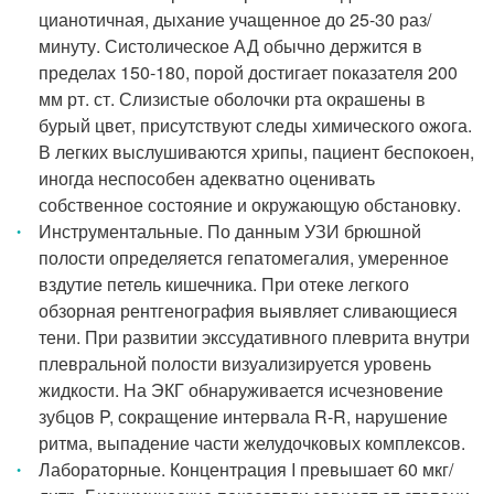
цианотичная, дыхание учащенное до 25-30 раз/
минуту. Систолическое АД обычно держится в
пределах 150-180, порой достигает показателя 200
мм рт. ст. Слизистые оболочки рта окрашены в
бурый цвет, присутствуют следы химического ожога.
В легких выслушиваются хрипы, пациент беспокоен,
иногда неспособен адекватно оценивать
собственное состояние и окружающую обстановку.
Инструментальные. По данным УЗИ брюшной
полости определяется гепатомегалия, умеренное
вздутие петель кишечника. При отеке легкого
обзорная рентгенография выявляет сливающиеся
тени. При развитии экссудативного плеврита внутри
плевральной полости визуализируется уровень
жидкости. На ЭКГ обнаруживается исчезновение
зубцов P, сокращение интервала R-R, нарушение
ритма, выпадение части желудочковых комплексов.
Лабораторные. Концентрация I превышает 60 мкг/