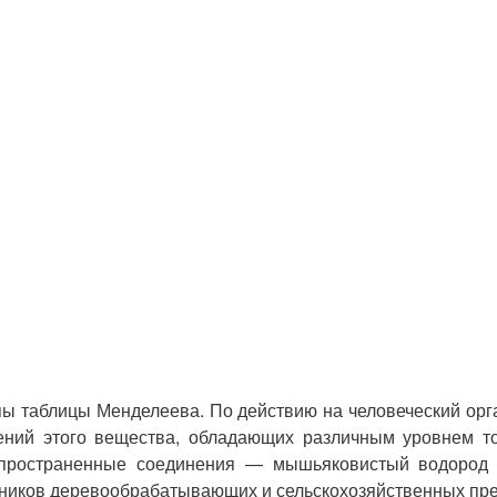
ы таблицы Менделеева. По действию на человеческий орг
ений этого вещества, обладающих различным уровнем то
аспространенные соединения — мышьяковистый водород и 
тников деревообрабатывающих и сельскохозяйственных пр