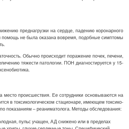
нижению преднагрузки на сердце, падению коронарного
ли помощь не была оказана вовремя, подобные симптомы
ть.
точность. Обычно происходит поражение почек, печени,
личению тяжести патологии. ПОН диагностируется у 15-
ксенобиотика.
 место происшествия. Ее сотрудники основываются на
ится в токсикологическом стационаре, имеющем токсико-
, по показаниям – реаниматолога. Методы обследования:
олодная, пульс учащен, АД снижено или в пределах
ные хрипы, глухие сердечные тоны. Специфический