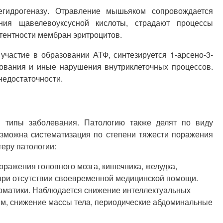
егидрогеназу. Отравление мышьяком сопровождается
ния щавелевоуксусной кислоты, страдают процессы
тентности мембран эритроцитов.
частие в образовании АТФ, синтезируется 1-арсено-3-
вания и иные нарушения внутриклеточных процессов.
недостаточности.
й типы заболевания. Патологию также делят по виду
Возможна систематизация по степени тяжести поражения
теру патологии:
ражения головного мозга, кишечника, желудка,
 при отсутствии своевременной медицинской помощи.
оматики. Наблюдается снижение интеллектуальных
ем, снижение массы тела, периодические абдоминальные