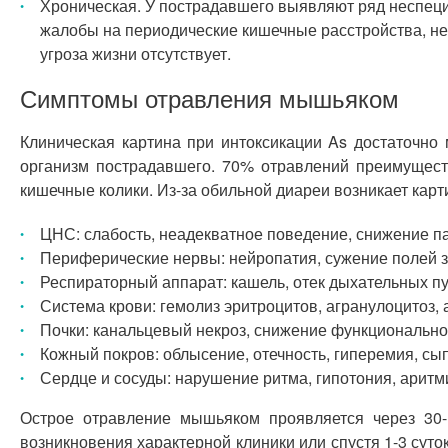
Хроническая. У пострадавшего выявляют ряд неспеци
жалобы на периодические кишечные расстройства, н
угроза жизни отсутствует.
Симптомы отравления мышьяком
Клиническая картина при интоксикации As достаточно 
организм пострадавшего. 70% отравлений преимущест
кишечные колики. Из-за обильной диареи возникает кар
ЦНС: слабость, неадекватное поведение, снижение па
Периферические нервы: нейропатия, сужение полей зр
Респираторный аппарат: кашель, отек дыхательных пу
Система крови: гемолиз эритроцитов, агранулоцитоз, 
Почки: канальцевый некроз, снижение функциональной
Кожный покров: облысение, отечность, гиперемия, сып
Сердце и сосуды: нарушение ритма, гипотония, арит
Острое отравление мышьяком проявляется через 30-
возникновения характерной клиники или спустя 1-3 сут