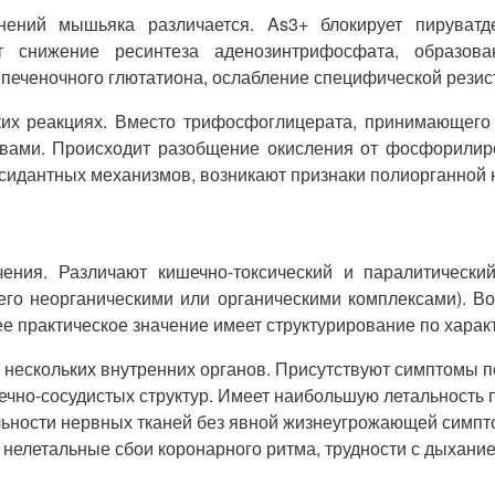
нений мышьяка различается. As3+ блокирует пируватд
ит снижение ресинтеза аденозинтрифосфата, образова
 печеночного глютатиона, ослабление специфической резис
х реакциях. Вместо трифосфоглицерата, принимающего у
вами. Происходит разобщение окисления от фосфорилиро
сидантных механизмов, возникают признаки полиорганной 
ния. Различают кишечно-токсический и паралитически
 его неорганическими или органическими комплексами). 
ее практическое значение имеет структурирование по харак
нескольких внутренних органов. Присутствуют симптомы по
дечно-сосудистых структур. Имеет наибольшую летальность
ьности нервных тканей без явной жизнеугрожающей симпт
 нелетальные сбои коронарного ритма, трудности с дыхани