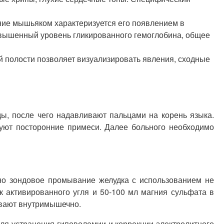
ние мышьяком характеризуется его появлением в
овышенный уровень гликированного гемоглобина, общее
 полости позволяет визуализировать явления, сходные
ды, после чего надавливают пальцами на корень языка.
вуют посторонние примеси. Далее больного необходимо
но зондовое промывание желудка с использованием не
 активированного угля и 50-100 мл магния сульфата в
ивают внутримышечно.
ля устранения гиповолемии и коррекции электролитного