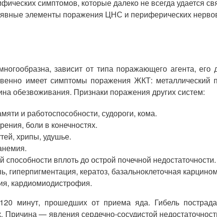
фических симптомов, которые далеко не всегда удается св
еявные элементы поражения ЦНС и периферических нервов
многообразна, зависит от типа поражающего агента, его д
венно имеет симптомы поражения ЖКТ: металлический при
тина обезвоживания. Признаки поражения других систем:
мяти и работоспособности, судороги, кома.
ения, боли в конечностях.
тей, хрипы, удушье.
анемия.
 способности вплоть до острой почечной недостаточности.
ь, гиперпигментация, кератоз, базальноклеточная карцином
мия, кардиомиодистрофия.
120 минут, прошедших от приема яда. Гибель пострада
ок. Причина — явления сердечно-сосудистой недостаточно