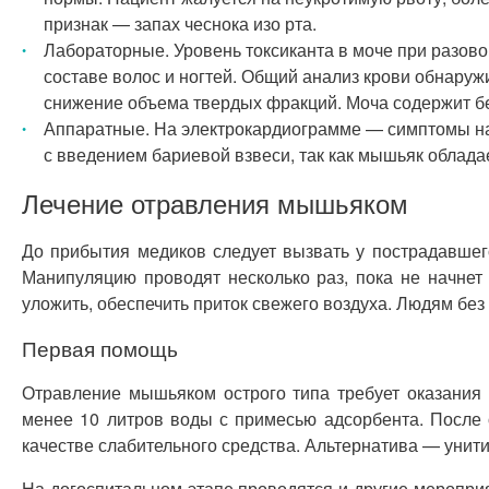
признак — запах чеснока изо рта.
Лабораторные. Уровень токсиканта в моче при разов
составе волос и ногтей. Общий анализ крови обнару
снижение объема твердых фракций. Моча содержит бе
Аппаратные. На электрокардиограмме — симптомы на
с введением бариевой взвеси, так как мышьяк облада
Лечение отравления мышьяком
До прибытия медиков следует вызвать у пострадавшего
Манипуляцию проводят несколько раз, пока не начнет
уложить, обеспечить приток свежего воздуха. Людям без
Первая помощь
Отравление мышьяком острого типа требует оказания
менее 10 литров воды с примесью адсорбента. После 
качестве слабительного средства. Альтернатива — унит
На догоспитальном этапе проводятся и другие меропри