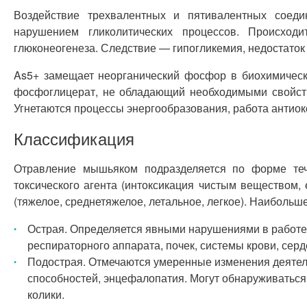
Воздействие трехвалентных и пятивалентных соеди
нарушением гликолитических процессов. Происход
глюконеогенеза. Следствие — гипогликемия, недостаток
As5+ замещает неорганический фосфор в биохимически
фосфоглицерат, не обладающий необходимыми свойст
Угнетаются процессы энергообразования, работа антиок
Классификация
Отравление мышьяком подразделяется по форме тече
токсического агента (интоксикация чистым веществом,
(тяжелое, среднетяжелое, летальное, легкое). Наибольш
Острая. Определяется явными нарушениями в работе 
респираторного аппарата, почек, системы крови, сер
Подострая. Отмечаются умеренные изменения деятел
способностей, энцефалопатия. Могут обнаруживаться
колики.