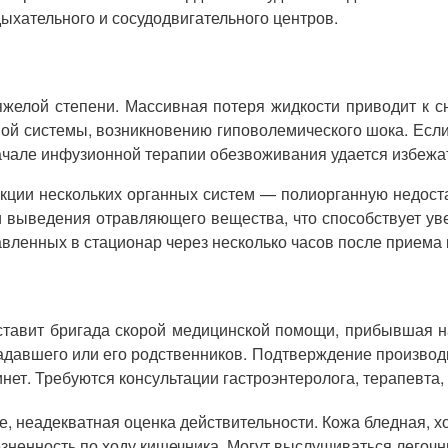
ыхательного и сосудодвигательного центров.
желой степени. Массивная потеря жидкости приводит к с
ной системы, возникновению гиповолемического шока. Ес
чале инфузионной терапии обезвоживания удается избежа
кции нескольких органных систем — полиорганную недоста
и выведения отравляющего вещества, что способствует уве
вленных в стационар через несколько часов после приема 
тавит бригада скорой медицинской помощи, прибывшая на
адавшего или его родственников. Подтверждение производ
нет. Требуются консультации гастроэнтеролога, терапевта
 неадекватная оценка действительности. Кожа бледная, х
езненность по ходу кишечника. Могут выслушиваться легоч