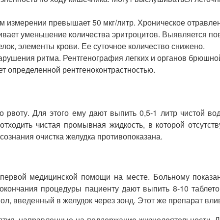
ом измерении превышает 50 мкг/литр. Хроническое отравле
живает уменьшение количества эритроцитов. Выявляется п
лок, элементы крови. Ее суточное количество снижено.
рушения ритма. Рентгенография легких и органов брюшной
ет определенной рентгеноконтрастностью.
 рвоту. Для этого ему дают выпить 0,5-1 литр чистой во
 отходить чистая промывная жидкость, в которой отсутст
 сознания очистка желудка противопоказана.
 первой медицинской помощи на месте. Больному показа
окончания процедуры пациенту дают выпить 8-10 таблеток
иол, введенный в желудок через зонд. Этот же препарат вл
ятия, направленные на поддержание жизнедеятельности. Д