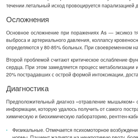
течении летальный исход провоцируется парализацией д
Осложнения
Основное осложнение при поражениях As — эксикоз тя
выброса и артериального давления, коллапсу кровенос
определяются у 80-85% больных. При своевременном на
Второй проблемой считают критическое ослабление фун
сердца. При этом замедляется процесс метаболизации 
20% пострадавших с острой формой интоксикации, доста
Диагностика
Предположительный диагноз «отравление мышьяком» с
информации, которую удалось получить от самого постр
химическую и биохимическую лабораторию, рентген-каби
Физикальные. Отмечается психомоторное возбуждение,
нормы. Пациент жалуется на неукротимую рвоту, бол