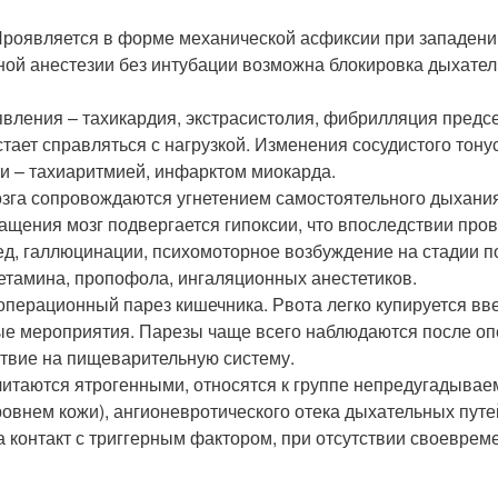
Проявляется в форме механической асфиксии при западении
ной анестезии без интубации возможна блокировка дыхате
ления – тахикардия, экстрасистолия, фибрилляция предсе
тает справляться с нагрузкой. Изменения сосудистого тонус
и – тахиаритмией, инфарктом миокарда.
га сопровождаются угнетением самостоятельного дыхания
ащения мозг подвергается гипоксии, что впоследствии про
, галлюцинации, психомоторное возбуждение на стадии по
етамина, пропофола, ингаляционных анестетиков.
перационный парез кишечника. Рвота легко купируется вв
е мероприятия. Парезы чаще всего наблюдаются после опе
твие на пищеварительную систему.
считаются ятрогенными, относятся к группе непредугадыва
овнем кожи), ангионевротического отека дыхательных путей
 контакт с триггерным фактором, при отсутствии своевреме