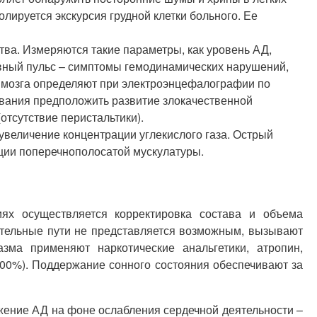
лируется экскурсия грудной клетки больного. Ее
ва. Измеряются такие параметры, как уровень АД,
вный пульс – симптомы гемодинамических нарушений,
 мозга определяют при электроэнцефалографии по
ования предположить развитие злокачественной
тсутствие перистальтики).
величение концентрации углекислого газа. Острый
кции поперечнополосатой мускулатуры.
ях осуществляется корректировка состава и объема
ательные пути не представляется возможным, вызывают
зма применяют наркотические анальгетики, атропин,
00%). Поддержание сонного состояния обеспечивают за
жение АД на фоне ослабления сердечной деятельности –