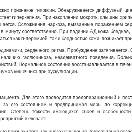
ских признаков гипоксии. Обнаруживается диффузный циа
стает гиперкапния. При накоплении мокроты слышны хрипы,
шается. Осложнения наркоза, вызванные поражением серд
в минуту соответственно. При падении АД кожа бледная,
ться как гиперемией, так и бледностью кожи, возникает п
намики, сердечного ритма. Пробуждение затягивается. С
аличию галлюциноза, неадекватного поведения. Больно
действий. Нормальное состояние восстанавливается в тече
 шумов кишечника при аускультации.
пациента. Для этого проводится предоперационный и пос
ая за его состоянием и предпринимая меры по коррекц
ания. Степень тяжести имеющихся сбоев и особенности
роприятий включает:
е признаки того или иного нарушения. Аускультация позв