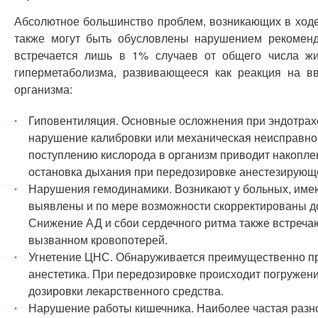
Абсолютное большинство проблем, возникающих в ходе
также могут быть обусловлены нарушением рекоменд
встречается лишь в 1% случаев от общего числа жи
гиперметаболизма, развивающееся как реакция на в
организма:
Гиповентиляция. Основные осложнения при эндотрахе
нарушение калибровки или механическая неисправнос
поступлению кислорода в организм приводит накоплен
остановка дыхания при передозировке анестезирующ
Нарушения гемодинамики. Возникают у больных, име
выявлены и по мере возможности скорректированы до
Снижение АД и сбои сердечного ритма также встреча
вызванном кровопотерей.
Угнетение ЦНС. Обнаруживается преимущественно пр
анестетика. При передозировке происходит погружение
дозировки лекарственного средства.
Нарушение работы кишечника. Наиболее частая разно