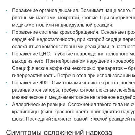
Поражение органов дыхания. Возникает чаще всего. 
рвотными массами, мокротой, кровью. При внутривен
медикаментов или индивидуальной реакции.
Поражение системы кровообращения. Основные прояв
сердечной недостаточности, при которой сердце перес
осложняться компенсаторными реакциями, в частност
Поражение ЦНС. Глубокие повреждения головного моз
выход из него. При нейрогенном нарушении кровообр
Специфические эффекты некоторых препаратов – бред
гиперреактивность. Встречаются при использовании к
Поражение ЖКТ. Симптомами являются рвота, послео
развиваются запоры, требуются комплексные лечебны
механическое и медикаментозное негативное воздейс
Аллергические реакции. Осложнения такого типа не 
крапивницы (сыпь красного цвета, приподнятая над ур
шока. Последний является самой тяжелой реакцией на
Симптомы осложнений наркоза