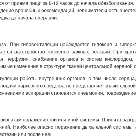
ся от приема пищи за 8-12 часов до начала обезболивани
дение врачебных рекомендаций, невнимательность анестез
удка до начала операции.
оза. При гиповентиляции наблюдается гипоксия и гиперк
чается расстройство жизненно важных реакций. При крит
ая перфузия, снабжение органов и систем кислородом,
имые изменения в структуре тканей центральной нервной 
ляции работы внутренних органов, в том числе сердца, 
подачи наркозного средства не представляет значительной
ложнениями аспирации становятся пневмонии, повреждени
изнакам поражения той или иной системы. Принято разгра
тояний. Наиболее опасно поражение дыхательной систем
стезии или после нее: