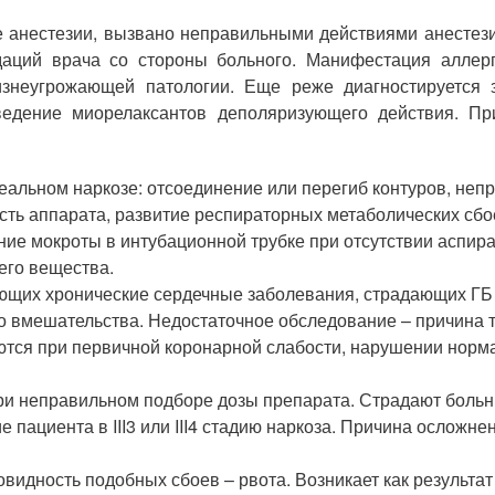
 анестезии, вызвано неправильными действиями анестези
аций врача со стороны больного. Манифестация аллерги
знеугрожающей патологии. Еще реже диагностируется 
ведение миорелаксантов деполяризующего действия. Пр
альном наркозе: отсоединение или перегиб контуров, неп
ть аппарата, развитие респираторных метаболических сбо
ие мокроты в интубационной трубке при отсутствии аспира
его вещества.
ющих хронические сердечные заболевания, страдающих ГБ 
 вмешательства. Недостаточное обследование – причина т
ются при первичной коронарной слабости, нарушении норма
и неправильном подборе дозы препарата. Страдают боль
 пациента в III3 или III4 стадию наркоза. Причина осложне
видность подобных сбоев – рвота. Возникает как результа