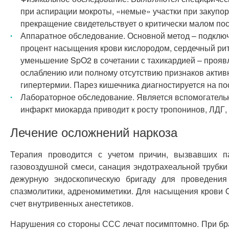
при аспирации мокроты, «немые» участки при закупор
прекращение свидетельствует о критически малом пос
Аппаратное обследование. Основной метод – подключ
процент насыщения крови кислородом, сердечный ри
уменьшение SpO2 в сочетании с тахикардией – прояв
ослаблению или полному отсутствию признаков актив
гипертермии. Парез кишечника диагностируется на п
Лабораторное обследование. Является вспомогательн
инфаркт миокарда приводит к росту тропонинов, ЛДГ,
Лечение осложнений наркоза
Терапия проводится с учетом причин, вызвавших п
газовоздушной смеси, санация эндотрахеальной трубк
дежурную эндоскопическую бригаду для проведения 
спазмолитики, адреномиметики. Для насыщения крови 
счет внутривенных анестетиков.
Нарушения со стороны ССС лечат посимптомно. При бра