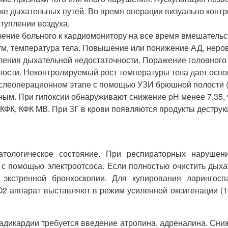
ке дыхательных путей. Во время операции визуально контро
туплении воздуха.
ение больного к кардиомонитору на все время вмешательст
тм, температура тела. Повышение или понижение АД, неро
ления дыхательной недостаточности. Поражение головного
ности. Неконтролируемый рост температуры тела дает осн
ослеоперационном этапе с помощью УЗИ брюшной полости (о
ым. При гипоксии обнаруживают снижение pH менее 7,35, у
 КФК, КФК МВ. При ЗГ в крови появляются продукты дестру
атологическое состояние. При респираторных нарушени
и с помощью электроотсоса. Если полностью очистить дых
экстренной бронхоскопии. Для купирования ларингоспа
O2 аппарат выставляют в режим усиленной оксигенации (1
дикардии требуется введение атропина, адреналина. Сни