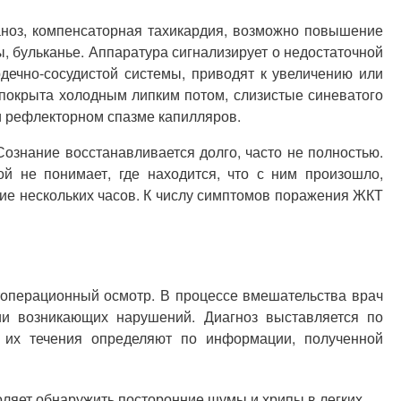
ноз, компенсаторная тахикардия, возможно повышение
 бульканье. Аппаратура сигнализирует о недостаточной
ечно-сосудистой системы, приводят к увеличению или
 покрыта холодным липким потом, слизистые синеватого
ри рефлекторном спазме капилляров.
ознание восстанавливается долго, часто не полностью.
й не понимает, где находится, что с ним произошло,
ние нескольких часов. К числу симптомов поражения ЖКТ
топерационный осмотр. В процессе вмешательства врач
ии возникающих нарушений. Диагноз выставляется по
 их течения определяют по информации, полученной
оляет обнаружить посторонние шумы и хрипы в легких