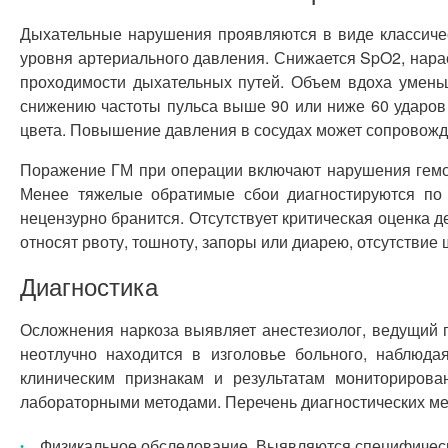
Дыхательные нарушения проявляются в виде классиче
уровня артериального давления. Снижается SpO2, нара
проходимости дыхательных путей. Объем вдоха умень
снижению частоты пульса выше 90 или ниже 60 ударов 
цвета. Повышение давления в сосудах может сопровожда
Поражение ГМ при операции включают нарушения гемоди
Менее тяжелые обратимые сбои диагностируются по н
нецензурно бранится. Отсутствует критическая оценка 
относят рвоту, тошноту, запоры или диарею, отсутствие
Диагностика
Осложнения наркоза выявляет анестезиолог, ведущий 
неотлучно находится в изголовье больного, наблюд
клиническим признакам и результатам мониториров
лабораторными методами. Перечень диагностических ме
Физикальное обследование. Выявляются специфически