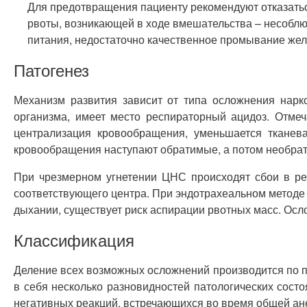
Для предотвращения пациенту рекомендуют отказать
рвоты, возникающей в ходе вмешательства – несоблю
питания, недостаточно качественное промывание жел
Патогенез
Механизм развития зависит от типа осложнения нарк
организма, имеет место респираторный ацидоз. Отме
централизация кровообращения, уменьшается тканев
кровообращения наступают обратимые, а потом необрат
При чрезмерном угнетении ЦНС происходят сбои в регу
соответствующего центра. При эндотрахеальном методе 
дыхании, существует риск аспирации рвотных масс. Ос
Классификация
Деление всех возможных осложнений производится по пр
в себя несколько разновидностей патологических сос
негативных реакций, встречающихся во время общей ане