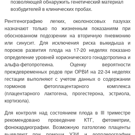
позволяющей обнаружить генетический материал
возбудителей в клинических пробах.
Рентгенографию легких, околоносовых пазухах
назначают только по жизненным показаниям при
обоснованном подозрении на вторичную пневмонию
или синусит. Для исключения риска выкидыша и
пороков развития плода на 17-20 неделях показано
определение уровней хорионического гонадотропина и
альфа-фетопротеина. Оценку вероятности
преждевременных родов при ОРВИ на 22-34 неделях
гестации выполняют с учетом данных о содержании
гормонов фетоплацентарного комплекса
(плацентарного лактогена, прогестерона, эстриола,
кортизола).
Для контроля над состоянием плода в III триместре
рекомендовано проведение КТГ, фетометрии,
фонокардиографии. Возможную патологию плаценты
выявляют при помощи УЗИ и допплерографии