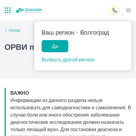
Закрыть поиск
Назад
Ваш регион -
Волгоград
ОРВИ при беременности
Да
Лаборатории
Центр помощи
Популярные запросы
на дому
Выбрать другой регион
Прием гинеколога
Прием оториноларинголога
Прием дерматолога
ВАЖНО
Прием гастроэнтеролога
Информацию из данного раздела нельзя
Прием офтальмолога
использовать для самодиагностики и самолечения. В
случае боли или иного обострения заболевания
Прием уролога
диагностические исследования должен назначать
Прием хирурга
только лечащий врач. Для постановки диагноза и