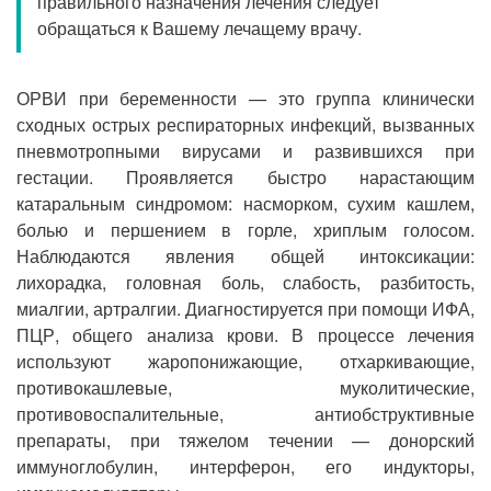
правильного назначения лечения следует
Прием кардиолога
обращаться к Вашему лечащему врачу.
ОРВИ при беременности — это группа клинически
сходных острых респираторных инфекций, вызванных
пневмотропными вирусами и развившихся при
гестации. Проявляется быстро нарастающим
катаральным синдромом: насморком, сухим кашлем,
болью и першением в горле, хриплым голосом.
Наблюдаются явления общей интоксикации:
лихорадка, головная боль, слабость, разбитость,
миалгии, артралгии. Диагностируется при помощи ИФА,
ПЦР, общего анализа крови. В процессе лечения
используют жаропонижающие, отхаркивающие,
противокашлевые, муколитические,
противовоспалительные, антиобструктивные
препараты, при тяжелом течении — донорский
иммуноглобулин, интерферон, его индукторы,