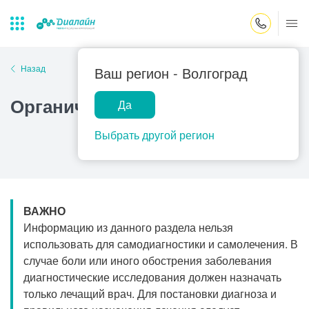
Закрыть поиск
Назад
Ваш регион -
Волгоград
Органическая деменция у детей
Да
Лаборатории
Центр помощи
Популярные запросы
на дому
Выбрать другой регион
Прием гинеколога
Прием оториноларинголога
Прием дерматолога
ВАЖНО
Прием гастроэнтеролога
Информацию из данного раздела нельзя
Прием офтальмолога
использовать для самодиагностики и самолечения. В
случае боли или иного обострения заболевания
Прием уролога
диагностические исследования должен назначать
Прием хирурга
только лечащий врач. Для постановки диагноза и