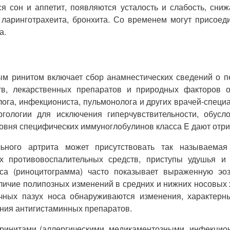
 сон и аппетит, появляются усталость и слабость, сниж
ларинготрахеита, бронхита. Со временем могут присоед
а.
м ринитом включает сбор анамнестических сведений о п
тв, лекарственных препаратов и природных факторов 
лога, инфекциониста, пульмонолога и других врачей-спец
гологии для исключения гиперчувствительности, обус
овня специфических иммуноглобулинов класса E дают отри
льного артрита может присутствовать так называема
х противовоспалительных средств, приступы удушья и
оса (риноцитограмма) часто показывает выраженную э
личие полипозных изменений в средних и нижних носовых 
чных пазух носа обнаруживаются изменения, характерны
ания антигистаминных препаратов.
ринитами (аллергическими, медикаментозными, инфекционн