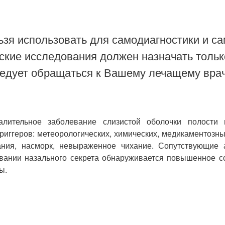
зя использовать для самодиагностики и са
ские исследования должен назначать тольк
ледует обращаться к Вашему лечащему врач
лительное заболевание слизистой оболочки полости н
иггеров: метеорологических, химических, медикаментозн
ания, насморк, невыраженное чихание. Сопутствующие 
вании назального секрета обнаруживается повышенное с
ы.