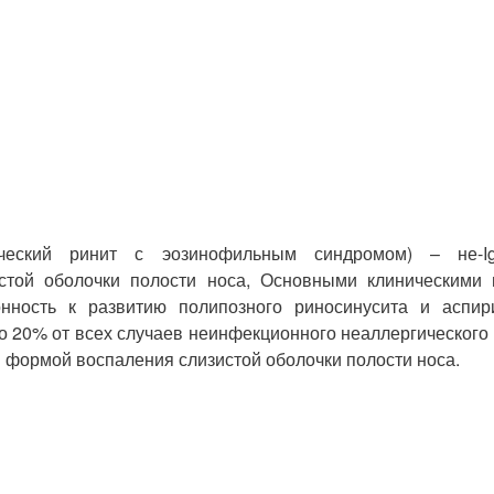
ический ринит с эозинофильным синдромом) – не-IgE
стой оболочки полости носа, Основными клиническими
онность к развитию полипозного риносинусита и аспи
о 20% от всех случаев неинфекционного неаллергического 
й формой воспаления слизистой оболочки полости носа.