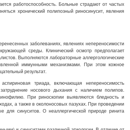
ается работоспособность. Больные страдают от частых
иняться хронический полипозный риносинусит, явления
еренесенных заболеваниях, явлениях непереносимости
окружающей среды. Клинический осмотр предполагает
иалистов. Выполняются лабораторные аллергологические
ловленной иммунными механизмами. При этом кожное
цательный результат.
я аспириновая триада, включающая непереносимость
 затруднение носового дыхания с наличием полипов.
озинофилию. При риноскопии выявляются бледность и
ходах, а также в околоносовых пазухах. При проведении
е для синуситов. О неаллергической природе ринита
ыми) и синуситами различной этиологии. В отличие от