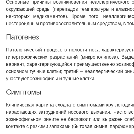
Основные причины возникновения неаллергического 
окружающей среды (перепадов температуры и влажнос
некоторых медикаментов). Кроме того, неаллергич
нестероидным противовоспалительным средствам, в том 
Патогенез
Патологический процесс в полости носа характеризуе
гипертрофических разрастаний (микрополипоза). Выд
вариант, характеризующийся преимущественно эозиноф
основном тучные клетки; третий – неаллергический р
участвуют эозинофилы и тучные клетки.
Симптомы
Клиническая картина сходна с симптомами круглогодич
нарастающих затруднений носового дыхания. Часто вст
эозинофильном рините не беспокоит или выражен слаб
контакте с резкими запахами (бытовая химия, парфюмер