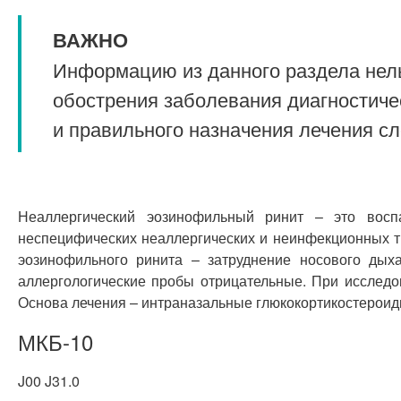
ВАЖНО
Информацию из данного раздела нель
обострения заболевания диагностиче
и правильного назначения лечения с
Неаллергический эозинофильный ринит – это воспа
неспецифических неаллергических и неинфекционных тр
эозинофильного ринита – затруднение носового дых
аллергологические пробы отрицательные. При исследо
Основа лечения – интраназальные глюкокортикостероид
МКБ-10
J00 J31.0