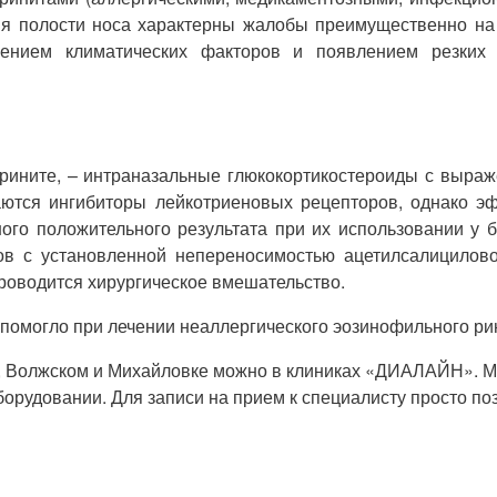
ия полости носа характерны жалобы преимущественно на 
ением климатических факторов и появлением резких 
рините, – интраназальные глюкокортикостероиды с выра
чаются ингибиторы лейкотриеновых рецепторов, однако эф
ного положительного результата при их использовании у
ов с установленной непереносимостью ацетилсалицилов
роводится хирургическое вмешательство.
 помогло при лечении неаллергического эозинофильного рин
, Волжском и Михайловке можно в клиниках «ДИАЛАЙН». Мы
рудовании. Для записи на прием к специалисту просто позв