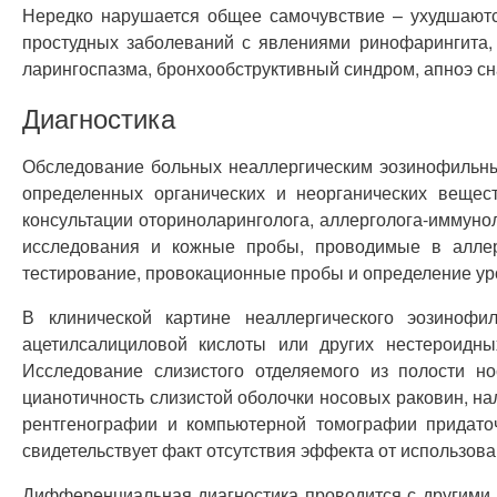
Нередко нарушается общее самочувствие – ухудшаются
простудных заболеваний с явлениями ринофарингита, 
ларингоспазма, бронхообструктивный синдром, апноэ сн
Диагностика
Обследование больных неаллергическим эозинофильны
определенных органических и неорганических вещес
консультации оториноларинголога, аллерголога-иммуно
исследования и кожные пробы, проводимые в аллер
тестирование, провокационные пробы и определение ур
В клинической картине неаллергического эозинофи
ацетилсалициловой кислоты или других нестероидны
Исследование слизистого отделяемого из полости н
цианотичность слизистой оболочки носовых раковин, на
рентгенографии и компьютерной томографии придато
свидетельствует факт отсутствия эффекта от использов
Дифференциальная диагностика проводится с другими 