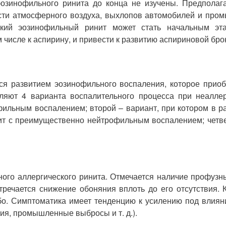
эозинофильного ринита до конца не изучены. Предполаг
ти атмосферного воздуха, выхлопов автомобилей и пром
еский эозинофильный ринит может стать начальным э
числе к аспирину, и привести к развитию аспириновой бр
тся развитием эозинофильного воспаления, которое приоб
еляют 4 варианта воспалительного процесса при неалл
ильным воспалением; второй – вариант, при котором в ра
инит с преимущественно нейтрофильным воспалением; четв
ного аллергического ринита. Отмечается наличие профузн
речается снижение обоняния вплоть до его отсутствия. 
о. Симптоматика имеет тенденцию к усилению под влиян
ия, промышленные выбросы и т. д.).