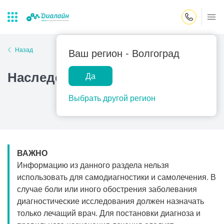
Закрыть поиск
Назад
Ваш регион -
Волгоград
Наследственная лимфедема
Да
Лаборатории
Центр помощи
Популярные запросы
на дому
Выбрать другой регион
Прием гинеколога
Прием оториноларинголога
Прием дерматолога
ВАЖНО
Прием гастроэнтеролога
Информацию из данного раздела нельзя
Прием офтальмолога
использовать для самодиагностики и самолечения. В
случае боли или иного обострения заболевания
Прием уролога
диагностические исследования должен назначать
Прием хирурга
только лечащий врач. Для постановки диагноза и