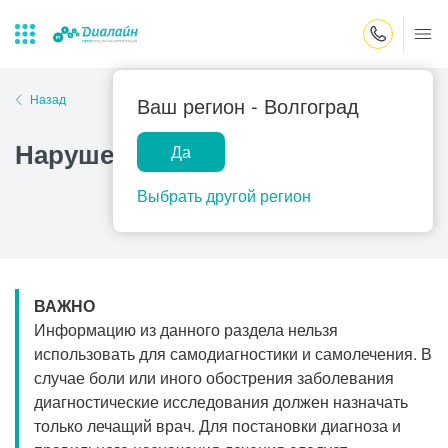
Закрыть поиск
Назад
Ваш регион -
Волгоград
Нарушения циркадного ритма
Да
Лаборатории
Центр помощи
Популярные запросы
на дому
Выбрать другой регион
Прием гинеколога
Прием оториноларинголога
Прием дерматолога
ВАЖНО
Прием гастроэнтеролога
Информацию из данного раздела нельзя
Прием офтальмолога
использовать для самодиагностики и самолечения. В
случае боли или иного обострения заболевания
Прием уролога
диагностические исследования должен назначать
Прием хирурга
только лечащий врач. Для постановки диагноза и