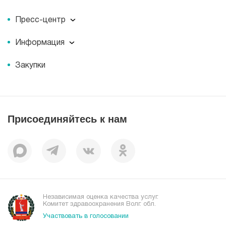
О компании
Пресс-центр
Миссия
Пресс-центр
История
Информация
Новости
Корпоративная социальная ответственность
Информация
Журнал для пациентов «МЕДСИ СЕГОДНЯ»
Документы
Закупки
Справочник направлений
Статьи
Лицензии
Справочник заболеваний
Вакансии
Наши преимущества
Присоединяйтесь к нам
Пациентам
Отзывы
Независимая оценка качества услуг.
Комитет здравоохранения Волг. обл.
Участвовать в голосовании