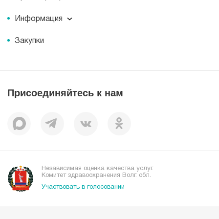
Миссия
Пресс-центр
История
Информация
Новости
Корпоративная социальная ответственность
Информация
Журнал для пациентов «МЕДСИ СЕГОДНЯ»
Документы
Закупки
Справочник направлений
Статьи
Лицензии
Справочник заболеваний
Вакансии
Наши преимущества
Присоединяйтесь к нам
Пациентам
Отзывы
Независимая оценка качества услуг.
Комитет здравоохранения Волг. обл.
Участвовать в голосовании