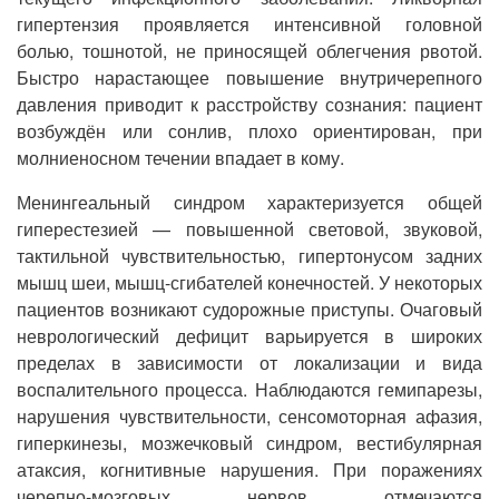
гипертензия проявляется интенсивной головной
болью, тошнотой, не приносящей облегчения рвотой.
Быстро нарастающее повышение внутричерепного
давления приводит к расстройству сознания: пациент
возбуждён или сонлив, плохо ориентирован, при
молниеносном течении впадает в кому.
Менингеальный синдром характеризуется общей
гиперестезией — повышенной световой, звуковой,
тактильной чувствительностью, гипертонусом задних
мышц шеи, мышц-сгибателей конечностей. У некоторых
пациентов возникают судорожные приступы. Очаговый
неврологический дефицит варьируется в широких
пределах в зависимости от локализации и вида
воспалительного процесса. Наблюдаются гемипарезы,
нарушения чувствительности, сенсомоторная афазия,
гиперкинезы, мозжечковый синдром, вестибулярная
атаксия, когнитивные нарушения. При поражениях
черепно-мозговых нервов отмечаются