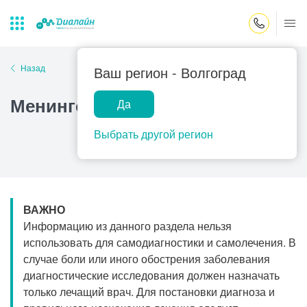
Закрыть поиск
Назад
Ваш регион -
Волгоград
Менингоэнцефалит
Да
Лаборатории
Центр помощи
Популярные запросы
на дому
Выбрать другой регион
Прием гинеколога
Прием оториноларинголога
Прием дерматолога
ВАЖНО
Прием гастроэнтеролога
Информацию из данного раздела нельзя
Прием офтальмолога
использовать для самодиагностики и самолечения. В
случае боли или иного обострения заболевания
Прием уролога
диагностические исследования должен назначать
Прием хирурга
только лечащий врач. Для постановки диагноза и