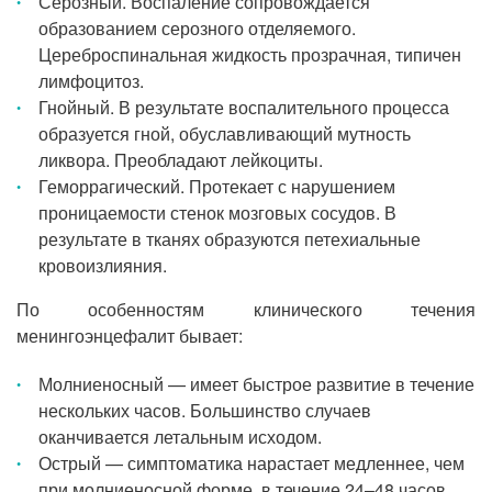
Серозный. Воспаление сопровождается
образованием серозного отделяемого.
Цереброспинальная жидкость прозрачная, типичен
лимфоцитоз.
Гнойный. В результате воспалительного процесса
образуется гной, обуславливающий мутность
ликвора. Преобладают лейкоциты.
Геморрагический. Протекает с нарушением
проницаемости стенок мозговых сосудов. В
результате в тканях образуются петехиальные
кровоизлияния.
По особенностям клинического течения
менингоэнцефалит бывает:
Молниеносный — имеет быстрое развитие в течение
нескольких часов. Большинство случаев
оканчивается летальным исходом.
Острый — симптоматика нарастает медленнее, чем
при молниеносной форме, в течение 24–48 часов.