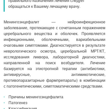
правильного назначения лечения следует
Прием кардиолога
обращаться к Вашему лечащему врачу.
Менингоэнцефалит — нейроинфекционное
заболевание, протекающее с сочетанным поражением
церебрального вещества и оболочек. Проявляется
инфекционными, оболочечными, вариабельными
очаговыми симптомами. Диагностируется в результате
неврологического осмотра, церебральной МРТ/КТ,
исследования ликвора, лабораторной диагностики,
направленной на поиск возбудителя. Лечение
базируется на этиотропной терапии (антибиотики,
антивирусные, антимикотические,
противопаразитарные фармпрепараты) в комбинации
с патогенетическими, симптоматическими средствами.
Причины менингоэнцефалита
Патогенез
Классификация