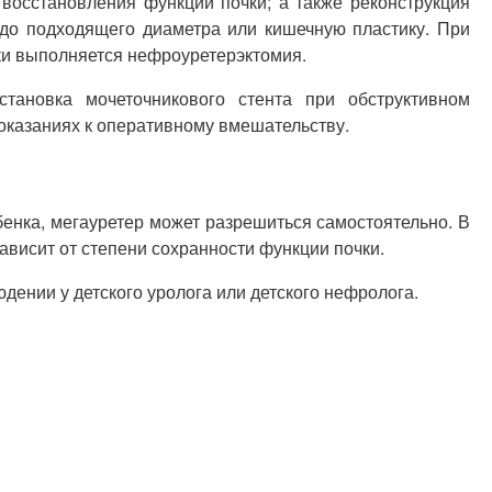
восстановления функции почки; а также реконструкция
 до подходящего диаметра или кишечную пластику. При
ки выполняется нефроуретерэктомия.
становка мочеточникового стента при обструктивном
оказаниях к оперативному вмешательству.
енка, мегауретер может разрешиться самостоятельно. В
висит от степени сохранности функции почки.
ении у детского уролога или детского нефролога.