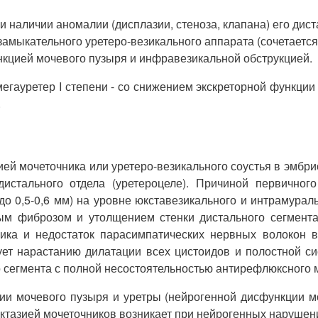
 наличии аномалии (дисплазии, стеноза, клапана) его дист
амыкательного уретеро-везикального аппарата (сочетается
кцией мочевого пузыря и инфравезикальной обструкцией.
ауретер I степени - со снижением экскреторной функции п
.
й мочеточника или уретеро-везикального соустья в эмбр
дистального отдела (уретероцеле). Причиной первичног
о 0,5-0,6 мм) на уровне юкставезикального и интрамураль
м фиброзом и утолщением стенки дистального сегмента 
ика и недостаток парасимпатических нервных волокон 
вует нарастанию дилатации всех цистоидов и полостной 
о сегмента с полной несостоятельностью антирефлюксного 
ии мочевого пузыря и уретры (нейрогенной дисфункции мо
эктазией мочеточников возникает при нейрогенных нарушен