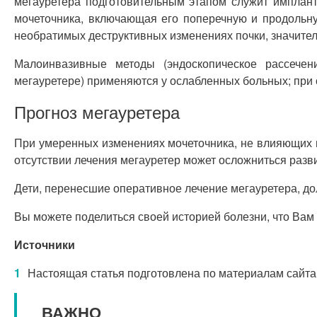
мегауретера подготовительным этапом служит имплант
мочеточника, включающая его поперечную и продольну
необратимых деструктивных изменениях почки, значите
Малоинвазивные методы (эндоскопическое рассечени
мегауретере) применяются у ослабленных больных; при
Прогноз мегауретера
При умеренных изменениях мочеточника, не влияющих н
отсутствии лечения мегауретер может осложниться разв
Дети, перенесшие оперативное лечение мегауретера, до
Вы можете поделиться своей историей болезни, что Вам
Источники
Настоящая статья подготовлена по материалам сайта
ВАЖНО