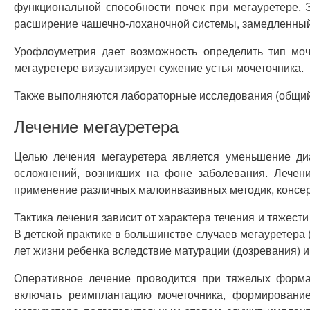
функциональной способности почек при мегауретере. 
расширение чашечно-лоханочной системы, замедленный п
Урофлоуметрия дает возможность определить тип моч
мегауретере визуализирует сужение устья мочеточника.
Также выполняются лабораторные исследования (общий и
Лечение мегауретера
Целью лечения мегауретера является уменьшение ди
осложнений, возникших на фоне заболевания. Лечени
применение различных малоинвазивных методик, консер
Тактика лечения зависит от характера течения и тяжест
В детской практике в большинстве случаев мегауретера
лет жизни ребенка вследствие матурации (дозревания) и
Оперативное лечение проводится при тяжелых форма
включать реимплантацию мочеточника, формирование