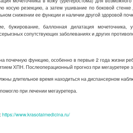
ация мочеточника в кожу (уретеростома) для возможного 
ю косую резекцию, а затем ушивание по боковой стенке
льном снижении ее функции и наличии другой здоровой поч
е, бужирование, баллонная дилатация мочеточника, у
 серьезных сопутствующих заболеваниях и других противоп
а почечную функцию, особенно в первые 2 года жизни реб
итием ХПН. Послеоперационный прогноз при мегауретере за
лжны длительное время находиться на диспансерном наблюд
 помогло при лечении мегауретера.
:
https://www.krasotaimedicina.ru/