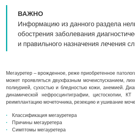
ВАЖНО
Информацию из данного раздела нель
обострения заболевания диагностиче
и правильного назначения лечения с
Мегауретер – врожденное, реже приобретенное патоло
может проявляться двухфазным мочеиспусканием, лихо
полиурией, сухостью и бледностью кожи, анемией. Ди
динамической нефросцинтиграфии, цистоскопии, КТ 
реимплантацию мочеточника, резекцию и ушивание моче
Классификация мегауретера
Причины мегауретера
Симптомы мегауретера