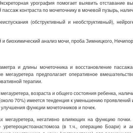
Экскреторная урография помогает выявить отставание вы
ассаж контраста по мочеточнику в мочевой пузырь, налич
еиспускания (обструктивный и необструктивный), нейро
 биохимический анализ мочи, проба Зимницкого, Нечипоре
аметра и длины мочеточника и восстановление пассаж
е мегауретера предполагает оперативное вмешательств
вативной терапии.
и мегауретера, возраста и общего состояния ребенка, нал
 (около 70%) имеется тенденция к уменьшению проявлений
 улучшения функции мочеточников и почек.
х мегауретера, негативно влияющих на функцию почки. 
 уретероцистоанастомоза (в т.ч., операцию Боари) и 