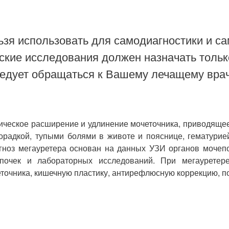
зя использовать для самодиагностики и са
ские исследования должен назначать тольк
ледует обращаться к Вашему лечащему врач
гическое расширение и удлинение мочеточника, приводяще
радкой, тупыми болями в животе и пояснице, гематурией
агноз мегауретера основан на данных УЗИ органов мочепо
почек и лабораторных исследований. При мегауретере
точника, кишечную пластику, антирефлюсную коррекцию, п