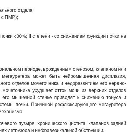
ального отдела;
 с ПМР);
очки <30%; II степени - со снижением функции почки на
иональном периоде, врожденным стенозом, клапаном или
о мегауретера может быть нейромышечная дисплазия,
ного отделов мочеточника и недоразвитием его нервно-
мочеточника ухудшает отток мочи из верхних отделов
в его мышечной стенке приводят к снижению тонуса и
системы почки. Причиной рефлюксирующего мегауретера
механизма.
чевого пузыря, хронического цистита, клапанов задней
иях детрузора и инфравезикальной обструкции.