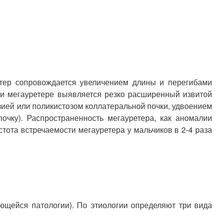
етер сопровождается увеличением длины и перегибами
при мегауретере выявляется резко расширенный извитой
езией или поликистозом коллатеральной почки, удвоением
очку). Распространенность мегауретера, как аномалии
стота встречаемости мегауретера у мальчиков в 2-4 раза
щейся патологии). По этиологии определяют три вида