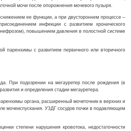
точной мочи после опорожнения мочевого пузыря.
снижением ее функции, а при двустороннем процессе –
 присоединением инфекции с развитием хронического
ронефрозом), повышением давления в полостной системе
ной паренхимы с развитием первичного или вторичного
да. При подозрении на мегауретер после рождения (в
развития и определения стадии мегауретера.
паренхимы органа, расширенный мочеточник в верхних и
сле мочеиспускания. УЗДГ сосудов почки в подавляющем
ценки степени нарушения кровотока, недостаточности