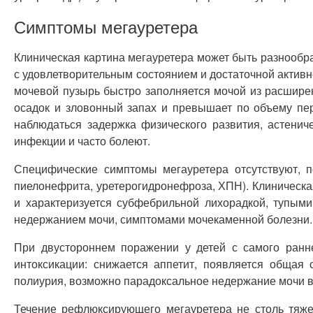
Симптомы мегауретера
Клиническая картина мегауретера может быть разнообра
с удовлетворительным состоянием и достаточной актив
мочевой пузырь быстро заполняется мочой из расшире
осадок и зловонный запах и превышает по объему пе
наблюдаться задержка физического развития, астенич
инфекции и часто болеют.
Специфические симптомы мегауретера отсутствуют, по
пиелонефрита, уретерогидронефроза, ХПН). Клиническа
и характеризуется субфебрильной лихорадкой, тупыми
недержанием мочи, симптомами мочекаменной болезни.
При двустороннем поражении у детей с самого ранн
интоксикации: снижается аппетит, появляется общая 
полиурия, возможно парадоксальное недержание мочи в
Течение рефлюксирующего мегауретера не столь тяже