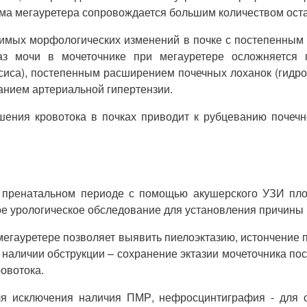
а мегауретера сопровождается большим количеством оста
тимых морфологических изменений в почке с постепенным 
таз мочи в мочеточнике при мегауретере осложняется
псиса), постепенным расширением почечных лоханок (гид
анием артериальной гипертензии.
шения кровотока в почках приводит к рубцеванию почеч
 пренатальном периоде с помощью акушерского УЗИ пло
ое урологическое обследование для установления причины 
мегауретере позволяет выявить пиелоэктазию, истончение 
 наличии обструкции – сохранение эктазии мочеточника по
овотока.
я исключения наличия ПМР, нефросцинтиграфия - для о