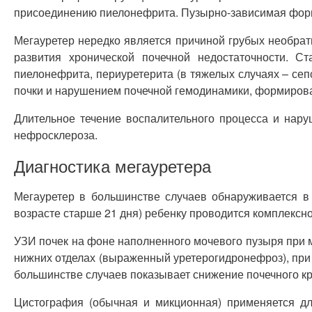
присоединению пиелонефрита. Пузырно-зависимая форм
Мегауретер нередко является причиной грубых необра
развития хронической почечной недостаточности. С
пиелонефрита, периуретерита (в тяжелых случаях – се
почки и нарушением почечной гемодинамики, формиров
Длительное течение воспалительного процесса и нару
нефросклероза.
Диагностика мегауретера
Мегауретер в большинстве случаев обнаруживается в
возрасте старше 21 дня) ребенку проводится комплексн
УЗИ почек на фоне наполненного мочевого пузыря при 
нижних отделах (выраженный уретерогидронефроз), при
большинстве случаев показывает снижение почечного кр
Цистография (обычная и микционная) применяется дл