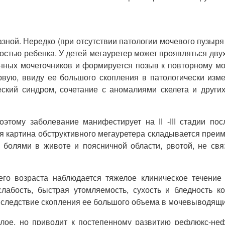
зной. Нередко (при отсутствии патологии мочевого пузыря
ностью ребенка. У детей мегауретер может проявляться дв
нных мочеточников и формируется позыв к повторному мо
рвую, ввиду ее большого скопления в патологически изм
еский синдром, сочетание с аномалиями скелета и други
этому заболевание манифестирует на ІІ -ІІІ стадии по
я картина обструктивного мегауретера складывается преи
 болями в животе и поясничной области, рвотой, не свя
его возраста наблюдается тяжелое клиническое течение
слабость, быстрая утомляемость, сухость и бледность к
следствие скопления ее большого объема в мочевыводящи
лое, но приводит к постепенному развитию рефлюкс-неф