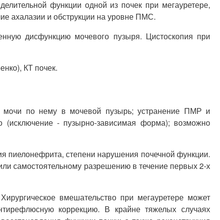
делительной функции одной из почек при мегауретере,
ие ахалазии и обструкции на уровне ПМС.
генную дисфункцию мочевого пузыря. Цистоскопия при
нко), КТ почек.
а мочи по нему в мочевой пузырь; устранение ПМР и
о (исключение - пузырно-зависимая форма); возможно
ичия пиелонефрита, степени нарушения почечной функции.
 или самостоятельному разрешению в течение первых 2-х
Хирургическое вмешательство при мегауретере может
антирефлюсную коррекцию. В крайне тяжелых случаях