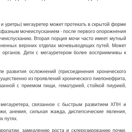
 и уретры) мегауретер может протекать в скрытой форме
ухфазным мочеиспусканием - после первого опорожнения
чеиспусканию. Вторая порция мочи часто имеет мутный
ененных верхних отделах мочевыводящих путей. Может
х органов. Дети с мегауретером более восприимчивы к
сле развития осложнений (присоединения хронического
мущественно из проявлений хронического пиелонефрита,
занной с приемом пищи, гематурией, стойкой пиурией,
 мегауретера, связанное с быстрым развитием ХПН и
ожи, анемия, сильная жажда, диспепсические явления,
х путях.
ропатии, замедлению роста и склерозированию почки,