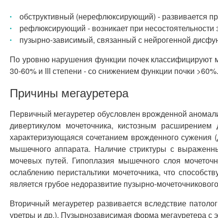
обструктивный (нерефлюксирующий) - развивается при
рефлюксирующий - возникает при несостоятельности з
пузырно-зависимый, связанный с нейрогенной дисфун
По уровню нарушения функции почек классифицируют мег
30-60% и III степени - со снижением функции почки >60%
Причины мегауретера
Первичный мегауретер обусловлен врожденной аномалие
дивертикулом мочеточника, кистозным расширением 
характеризующаяся сочетанием врожденного сужения (д
мышечного аппарата. Наличие стриктуры с выраженны
мочевых путей. Гипоплазия мышечного слоя мочеточн
ослаблению перистальтики мочеточника, что способст
является грубое недоразвитие пузырно-мочеточниковог
Вторичный мегауретер развивается вследствие патолог
уретры и др.). Пузырнозависимая форма мегауретера с 