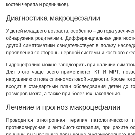
костей черепа и родничков).
Диагностика макроцефалии
У детей младшего возраста, особенно – до года увелич
обнаружена родителями. Дифференциальная диагности
другой симптоматики свидетельствует в пользу насле
проявления со стороны нервной системы и костного скел
Гидроцефалию можно заподозрить при наличии симптом
Для этого чаще всего применяются КТ И МРТ, позво
нарушению оттока спинномозговой жидкости. Кроме того
входит в стандартный план обследования детей до 
размеров мозга, а также при болезнях накопления.
Лечение и прогноз макроцефалии
Проводится этиотропная терапия патологического 
противовирусная и антибиотикотерапия, при рахите 
причину, вызывающую повышение внутричерепного давл