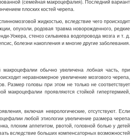
рованной (семейная макроцефалия). Последний вариант
ончением плоских костей черепа.
пинномозговой жидкостью, вследствие чего происходит
кции, опухоли, родовая травма новорожденного, редкие
ди-Уокера, стеноз сильвиева водопровода мозга и т. д.
псис, болезни накопления и многие другие заболевания.
 макроцефалии обычно увеличена лобная часть, при
роисходит неравномерное увеличение мозгового черепа,
. Размер головы при этом не только не соответствует
нной макроцефалии проявляются стойкой гипертермией,
вления, включая неврологические, отсутствуют. Если
роцефалии любой этиологии увеличение размера черепа
ка, плохим аппетитом, рвотой, головной болью у детей
вовать вследствие больших компенсаторных возможностей