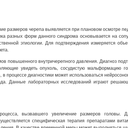
ение размеров черепа выявляется при плановом осмотре пед
ка разных форм данного синдрома основывается на сопу
дственной этиологии. Для подтверждения измеряется объ
ета.
ов повышенного внутричерепного давления. Диагноз под
ляющие увидеть опухоль, сосудистую мальформацию го
, в процессе диагностики может использоваться нейросон
года. Данные лабораторных исследований играют решаю
процесса, вызвавшего увеличение размеров головы. 
осуществляется специфическая терапия препаратами вита
ения. В качестве временной меры может выполняться шу