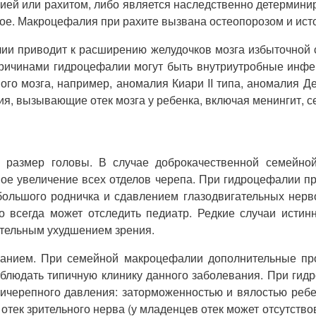
ией или рахитом, либо является наследственно детермини
ное. Макроцефалия при рахите вызвана остеопорозом и ист
и приводит к расширению желудочков мозга избыточной с
Причинами гидроцефалии могут быть внутриутробные инфе
о мозга, например, аномалия Киари II типа, аномалия Ден
 вызывающие отек мозга у ребенка, включая менингит, се
 размер головы. В случае доброкачественной семейной
ое увеличение всех отделов черепа. При гидроцефалии п
льшого родничка и сдавлением глазодвигательных нервов
то всегда может отследить педиатр. Редкие случаи исти
ительным ухудшением зрения.
нием. При семейной макроцефалии дополнительные проя
аблюдать типичную клинику данного заболевания. При гид
черепного давления: заторможенностью и вялостью ребен
отек зрительного нерва (у младенцев отек может отсутст