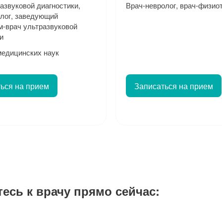
азвуковой диагностики,
Врач-невролог, врач-физио
олог, заведующий
м-врач ультразвуковой
и
медицинских наук
ься на прием
Записаться на прием
тесь к врачу прямо сейчас: