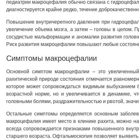
педиатрии макроцефалия обычно связана с гидроцефал
диагностируется крайне редко, течение доброкачествен
Повышение внутричерепного давления при гидроцефали
увеличение объема мозга, а затем – головы в целом. 
сосудистые мальформации и аномалии развития головног
Риск развития макроцефалии повышают любые состояния,
Симптомы макроцефалии
Основной симптом макроцефалии – это увеличенный
рахитической природе состояния отмечается равномерн
которое может сопровождаться видимым выбуханием бо
возрастной норме, но и увеличивается в динамике, ч
головными болями, раздражительностью и рвотой, знач
Остальные симптомы определяется основным заболева
макроцефалия имеет место в клинике рахита, можно н
всегда сопровождается признаками повышенного внутри
старшего возраста. Офтальмоскопия позволяет выявить 