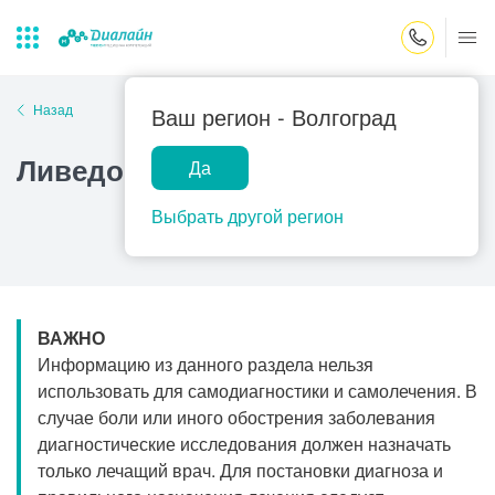
Закрыть поиск
Назад
Ваш регион -
Волгоград
Ливедо
Да
Лаборатории
Центр помощи
Популярные запросы
на дому
Выбрать другой регион
Прием гинеколога
Прием оториноларинголога
Прием дерматолога
ВАЖНО
Прием гастроэнтеролога
Информацию из данного раздела нельзя
Прием офтальмолога
использовать для самодиагностики и самолечения. В
случае боли или иного обострения заболевания
Прием уролога
диагностические исследования должен назначать
Прием хирурга
только лечащий врач. Для постановки диагноза и