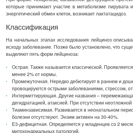
которые принимают участие в метаболизме пирувата и
энергетический обмен клеток, возникает лактатацидоз.
Классификация
На начальных этапах исследования лейциноз описыва
исходу заболевание. Позже было установлено, что суще
выделяют пять форм лейциноза:
Острая. Также называется классической. Проявляетс
менее 2% от нормы.
Промежуточная. Нередко дебютирует в раннем и дошк
провоцируются острыми заболеваниями, стрессом, от
Интермиттирующая. Другие названия – перемежающаяс
дегидратацией, атаксией. При отсутствии неотложной
Тиаминзависимая. Развивается в неонатальном пери
болезни отсутствуют. Энзим активен на 30-40%.
E3-дефицитная. Определяется у младенцев со 2 меся
митохондриальных патологий.