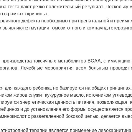
ба теста дают резко положительный результат. Поскольку 
 в рамках скрининга.
рвичного дефекта необходимо при пренатальной и преимп
х выявляются мутации гомозиготного и компаунд-гетерози
 производства токсичных метаболитов BCAA, стимуляцию 
органов. Лечебные мероприятия всем больным проводятс
я для каждого ребенка, но базируется на общих принципах
иком жиров служит кукурузное масло, источником углеводо
лируется энергетическая ценность питания, позволяющая 
ейциноз и до установления его формы осуществляется про
аминокислот с разветвленной боковой цепью, делается вы
этиотропной терапии является применение левокарнитина