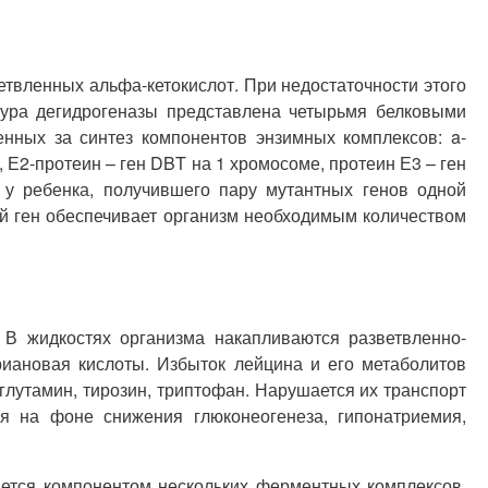
твленных альфа-кетокислот. При недостаточности этого
тура дегидрогеназы представлена четырьмя белковыми
енных за синтез компонентов энзимных комплексов: a-
Е2-протеин – ген DBT на 1 хромосоме, протеин Е3 – ген
 у ребенка, получившего пару мутантных генов одной
ый ген обеспечивает организм необходимым количеством
 В жидкостях организма накапливаются разветвленно-
риановая кислоты. Избыток лейцина и его метаболитов
 глутамин, тирозин, триптофан. Нарушается их транспорт
ия на фоне снижения глюконеогенеза, гипонатриемия,
яется компонентом нескольких ферментных комплексов,