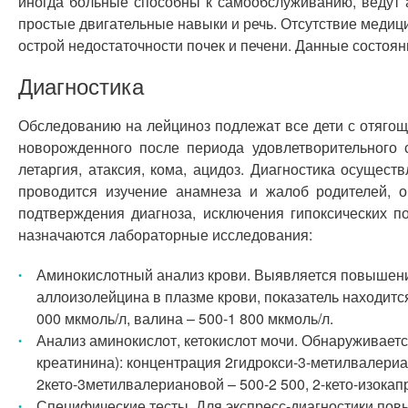
иногда больные способны к самообслуживанию, ведут 
простые двигательные навыки и речь. Отсутствие медиц
острой недостаточности почек и печени. Данные состоя
Диагностика
Обследованию на лейциноз подлежат все дети с отягощ
новорожденного после периода удовлетворительного с
летаргия, атаксия, кома, ацидоз. Диагностика осущес
проводится изучение анамнеза и жалоб родителей, 
подтверждения диагноза, исключения гипоксических 
назначаются лабораторные исследования:
Аминокислотный анализ крови. Выявляется повышени
аллоизолейцина в плазме крови, показатель находится
000 мкмоль/л, валина – 500-1 800 мкмоль/л.
Анализ аминокислот, кетокислот мочи. Обнаруживает
креатинина): концентрация 2гидрокси-3-метилвалериан
2кето-3метилвалериановой – 500-2 500, 2-кето-изокап
Специфические тесты. Для экспресс-диагностики пов