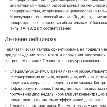
Биоматериал – порция разовой мочи. При лейцинозе о
специфичностью, их применение целесообразно только
Молекулярно-генетический анализ. Подтверждение пе
новорожденных не является обязательным. У больны
(типы 1А, 1B, 2 и 3 соответственно).
Лечение лейциноза
Терапевтическая тактика ориентирована на подавление
предупреждение отека мозга и поражения внутренних 
экстренном порядке. Плановые процедуры включают:
Специальную диету. Система питания разрабатываетс
не содержащими валина, изолейцина, лейцина. Источн
вводятся минеральные вещества и витамины. Контро
Кофакторную терапию. При подтверждении диагноза л
протяжении двух недель, нормализует концентрацию 
продолжают в минимально эффективной дозировке.
Терапию левокарнитином. Вспомогательным методом 