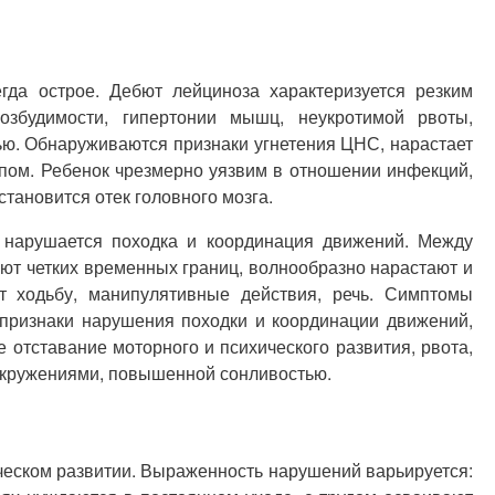
да острое. Дебют лейциноза характеризуется резким
озбудимости, гипертонии мышц, неукротимой рвоты,
тью. Обнаруживаются признаки угнетения ЦНС, нарастает
опом. Ребенок чрезмерно уязвим в отношении инфекций,
тановится отек головного мозга.
 нарушается походка и координация движений. Между
ют четких временных границ, волнообразно нарастают и
ют ходьбу, манипулятивные действия, речь. Симптомы
признаки нарушения походки и координации движений,
отставание моторного и психического развития, рвота,
вокружениями, повышенной сонливостью.
еском развитии. Выраженность нарушений варьируется: