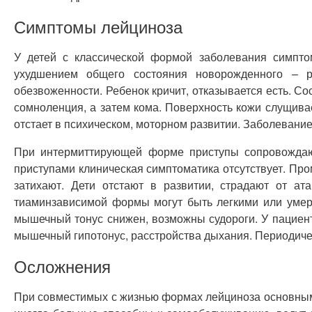
Симптомы лейциноза
У детей с классической формой заболевания симпто
ухудшением общего состояния новорожденного – ра
обезвоженности. Ребенок кричит, отказывается есть. С
сомноленция, а затем кома. Поверхность кожи слущива
отстает в психическом, моторном развитии. Заболевание
При интермиттирующей форме приступы сопровождают
приступами клиническая симптоматика отсутствует. Пр
затихают. Дети отстают в развитии, страдают от ат
тиаминзависимой формы могут быть легкими или умер
мышечный тонус снижен, возможны судороги. У пациент
мышечный гипотонус, расстройства дыхания. Периодиче
Осложнения
При совместимых с жизнью формах лейциноза основным