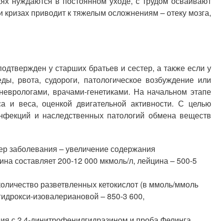
ях нуждаются в постоянном уходе, с трудом осваивают
 кризах приводит к тяжелым осложнениям – отеку мозга,
дтвержден у старших братьев и сестер, а также если у
ды, рвота, судороги, патологическое возбуждение или
 неврологами, врачами-генетиками. На начальном этапе
 и веса, оценкой двигательной активности. С целью
инфекций и наследственных патологий обмена веществ
ер заболевания – увеличение содержания
ина составляет 200-12 000 мкмоль/л, лейцина – 500-5
количество разветвленных кетокислот (в ммоль/ммоль
гидрокси-изовалериановой – 850-3 600,
ия с 2,4-динитрофенилгидразином и проба Фелинга.