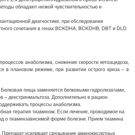
методы обладают низкой чувствительностью и
лантационной диагностике, при обследовании
готного сочетания в генах BCKDHA, BCKDHB, DBT и DLD
процессов анаболизма, снижение скорости кетоацидоза,
я в плановом режиме, при развитии острого криза – в
. Белковая пища заменяется белковыми гидролизатами,
в – декстринмальтоза. Дополнительно в рацион
поддерживать процессы анаболизма.
бная терапия тиамином. Если лечение, проводимое на
вод о тиаминзависимой форме болезни. Прием тиамина
. Препарат усиливает связывание аминокислотных