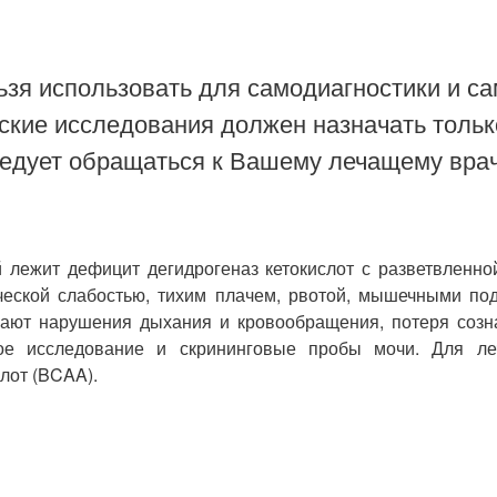
зя использовать для самодиагностики и са
ские исследования должен назначать тольк
ледует обращаться к Вашему лечащему врач
й лежит дефицит дегидрогеназ кетокислот с разветвленн
ической слабостью, тихим плачем, рвотой, мышечными по
кают нарушения дыхания и кровообращения, потеря созн
ское исследование и скрининговые пробы мочи. Для л
лот (BCAA).