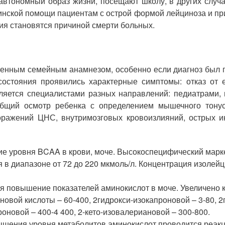
автономный образ жизни, посещают школу, в других случа
инской помощи пациентам с острой формой лейциноза и при
ния становятся причиной смерти больных.
енным семейным анамнезом, особенно если диагноз был по
остояния проявились характерные симптомы: отказ от е
твляется специалистами разных направлений: педиатрами,
общий осмотр ребенка с определением мышечного тонуса
поражений ЦНС, внутримозговых кровоизлияний, острых 
е уровня BCAA в крови, моче. Высокоспецифический марк
 в диапазоне от 72 до 220 мкмоль/л. Концентрация изолейц
ся повышение показателей аминокислот в моче. Увеличено 
овой кислоты – 60-400, 2гидрокси-изокапроновой – 3-80, 2
роновой – 400-4 400, 2-кето-изовалериановой – 300-800.
ышения уровня метаболитов аминокислот проводится реакц