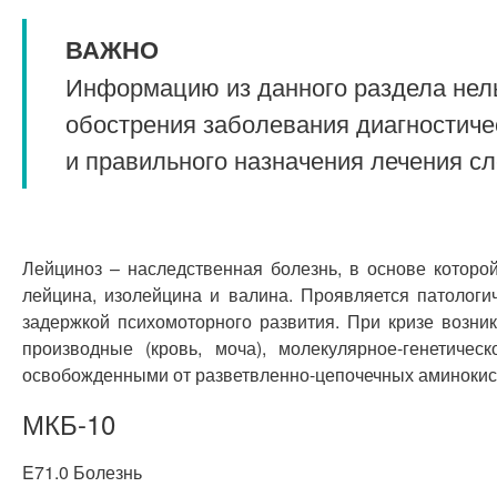
ВАЖНО
Информацию из данного раздела нель
обострения заболевания диагностиче
и правильного назначения лечения с
Лейциноз – наследственная болезнь, в основе которо
лейцина, изолейцина и валина. Проявляется патолог
задержкой психомоторного развития. При кризе возни
производные (кровь, моча), молекулярное-генетиче
освобожденными от разветвленно-цепочечных аминокис
МКБ-10
E71.0 Болезнь