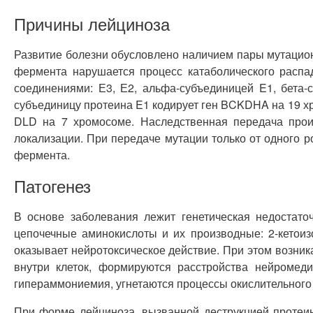
Причины лейциноза
Развитие болезни обусловлено наличием пары мутацион
фермента нарушается процесс катаболического распа
соединениями: Е3, Е2, альфа-субъединицей E1, бета-
субъединицу протеина E1 кодирует ген BCKDHA на 19 хр
DLD на 7 хромосоме. Наследственная передача проис
локализации. При передаче мутации только от одного 
фермента.
Патогенез
В основе заболевания лежит генетическая недостато
цепочечные аминокислоты и их производные: 2-кетоиз
оказывает нейротоксическое действие. При этом возника
внутри клеток, формируются расстройства нейромеди
гипераммониемия, угнетаются процессы окислительног
При форме лейциноза, вызванной деструкцией протеин