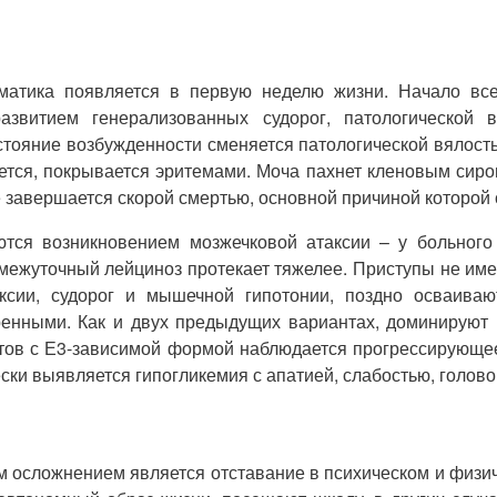
матика появляется в первую неделю жизни. Начало всег
звитием генерализованных судорог, патологической в
остояние возбужденности сменяется патологической вялос
ется, покрывается эритемами. Моча пахнет кленовым сир
 завершается скорой смертью, основной причиной которой с
ся возникновением мозжечковой атаксии – у больного
омежуточный лейциноз протекает тяжелее. Приступы не име
аксии, судорог и мышечной гипотонии, поздно осваива
енными. Как и двух предыдущих вариантах, доминируют 
ов с Е3-зависимой формой наблюдается прогрессирующее 
ски выявляется гипогликемия с апатией, слабостью, голо
 осложнением является отставание в психическом и физич