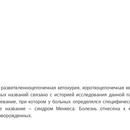
разветвленноцепочечная кетонурия, короткоцепочечная ке
ых названий связано с историей исследования данной па
левание, при котором у больных определялся специфическ
 название – синдром Менкеса. Болезнь отнесена к ка
новорожденных.