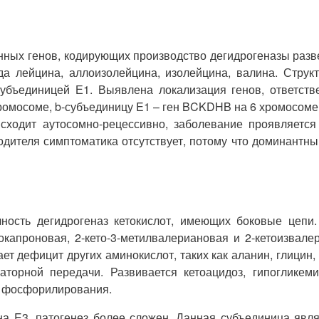
ных генов, кодирующих производство дегидрогеназы разве
да лейцина, аллоизолейцина, изолейцина, валина. Струк
субъединицей Е1. Выявлена локализация генов, ответств
омосоме, b-субъединицу E1 – ген BCKDHB на 6 хромосоме, 
ходит аутосомно-рецессивно, заболевание проявляется
родителя симптоматика отсутствует, потому что доминантн
чность дегидрогеназ кетокислот, имеющих боковые цепи.
окапроновая, 2-кето-3-метилвалериановая и 2-кетоизвале
ет дефицит других аминокислот, таких как аланин, глицин,
аторной передачи. Развивается кетоацидоз, гипогликем
о фосфорилирования.
а E3, патогенез более сложен. Данная субъединица явл