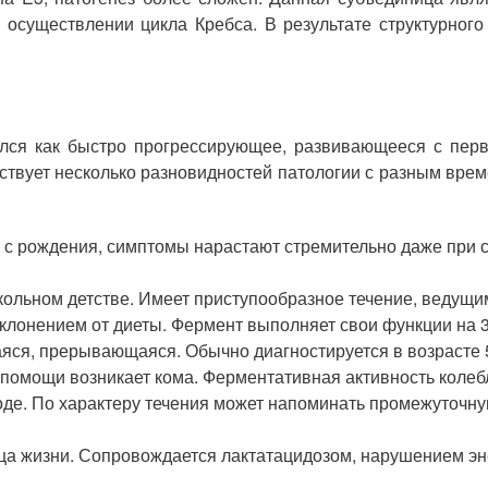
 осуществлении цикла Кребса. В результате структурного
лся как быстро прогрессирующее, развивающееся с пер
ствует несколько разновидностей патологии с разным вре
я с рождения, симптомы нарастают стремительно даже при 
ольном детстве. Имеет приступообразное течение, ведущи
клонением от диеты. Фермент выполняет свои функции на 
я, прерывающаяся. Обычно диагностируется в возрасте 5-
 помощи возникает кома. Ферментативная активность колебл
оде. По характеру течения может напоминать промежуточн
ца жизни. Сопровождается лактатацидозом, нарушением эне