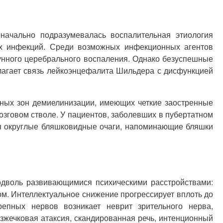
начально подразумевалась воспалительная этиология
ых инфекций. Среди возможных инфекционных агентов
мунного церебрального воспаления. Однако безуспешные
лагает связь лейкоэнцефалита Шильдера с дисфункцией
ных зон демиелинизации, имеющих четкие заостренные
зговом стволе. У пациентов, заболевших в пубертатном
ся округлые бляшковидные очаги, напоминающие бляшки
дволь развивающимися психическими расстройствами:
м. Интеллектуальное снижение прогрессирует вплоть до
репных нервов возникает неврит зрительного нерва,
зжечковая атаксия, скандированная речь, интенционный