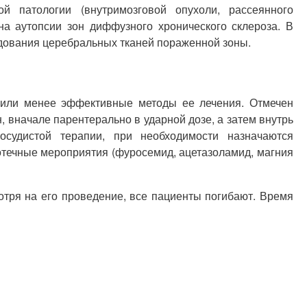
й патологии (внутримозговой опухоли, рассеянного
на аутопсии зон диффузного хронического склероза. В
дования церебральных тканей пораженной зоны.
е или менее эффективные методы ее лечения. Отмечен
 вначале парентерально в ударной дозе, а затем внутрь
осудистой терапии, при необходимости назначаются
оотечные мероприятия (фуросемид, ацетазоламид, магния
отря на его проведение, все пациенты погибают. Время