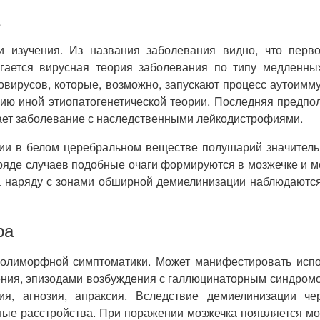
и изучения. Из названия заболевания видно, что перво
лагается вирусная теория заболевания по типу медленн
ксовирусов, которые, возможно, запускают процесс аутоим
нию иной этиопатогенетической теории. Последняя предпо
ает заболевание с наследственными лейкодистрофиями.
ии в белом церебральном веществе полушарий значитель
ряде случаев подобные очаги формируются в мозжечке и мо
гда наряду с зонами обширной демиелинизации наблюдают
ра
полиморфной симптоматики. Может манифестировать испо
ния, эпизодами возбуждения с галлюцинаторным синдромо
ия, агнозия, апраксия. Вследствие демиелинизации че
рные расстройства. При поражении мозжечка появляется мо