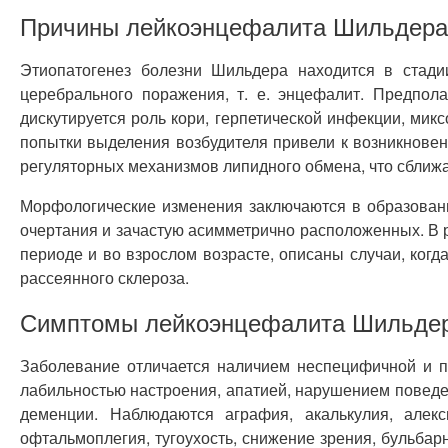
Причины лейкоэнцефалита Шильдера
Этиопатогенез болезни Шильдера находится в стади
церебрального поражения, т. е. энцефалит. Предпо
дискутируется роль кори, герпетической инфекции, ми
попытки выделения возбудителя привели к возникнове
регуляторных механизмов липидного обмена, что сближ
Морфологические изменения заключаются в образован
очертания и зачастую асимметрично расположенных. В 
периоде и во взрослом возрасте, описаны случаи, ко
рассеянного склероза.
Симптомы лейкоэнцефалита Шильде
Заболевание отличается наличием неспецифичной и 
лабильностью настроения, апатией, нарушением поведе
деменции. Наблюдаются аграфия, акалькулия, алекс
офтальмоплегия, тугоухость, снижение зрения, бульба