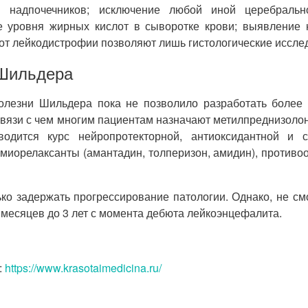
 надпочечников; исключение любой иной церебрально
ме уровня жирных кислот в сыворотке крови; выявление 
от лейкодистрофии позволяют лишь гистологические иссле
 Шильдера
болезни Шильдера пока не позволило разработать боле
вязи с чем многим пациентам назначают метилпреднизолон,
дится курс нейропротекторной, антиоксидантной и с
 миорелаксанты (амантадин, толперизон, амидин), против
о задержать прогрессирование патологии. Однако, не см
 месяцев до 3 лет с момента дебюта лейкоэнцефалита.
:
https://www.krasotaimedicina.ru/