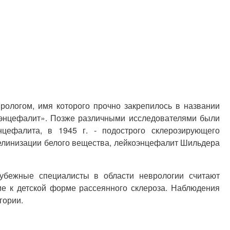
рологом, имя которого прочно закрепилось в названии
оэнцефалит». Позже различными исследователями были
нцефалита, в 1945 г. - подострого склерозирующего
елинизации белого вещества, лейкоэнцефалит Шильдера
убежные специалисты в области неврологии считают
ие к детской форме рассеянного склероза. Наблюдения
гории.