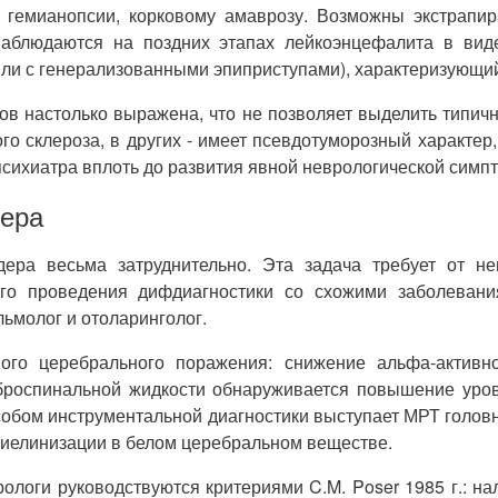
 гемианопсии, корковому амаврозу. Возможны экстрапи
аблюдаются на поздних этапах лейкоэнцефалита в виде 
или с генерализованными эпиприступами), характеризующи
в настолько выражена, что не позволяет выделить типич
о склероза, в других - имеет псевдотуморозный характер
психиатра вплоть до развития явной неврологической симп
дера
ера весьма затруднительно. Эта задача требует от нев
ого проведения дифдиагностики со схожими заболевани
льмолог и отоларинголог.
го церебрального поражения: снижение альфа-активно
броспинальной жидкости обнаруживается повышение уров
бом инструментальной диагностики выступает МРТ головно
миелинизации в белом церебральном веществе.
рологи руководствуются критериями C.M. Poser 1985 г.: н