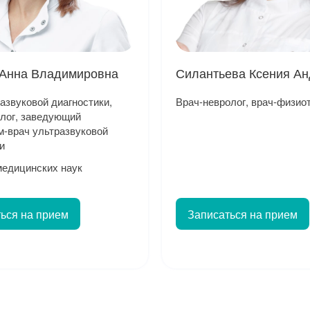
 Анна Владимировна
Силантьева Ксения А
азвуковой диагностики,
Врач-невролог, врач-физио
олог, заведующий
м-врач ультразвуковой
и
медицинских наук
ься на прием
Записаться на прием