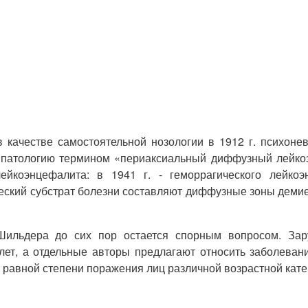
ачестве самостоятельной нозологии в 1912 г. психонев
м патологию термином «периаксиальный диффузный лейк
йкоэнцефалита: в 1941 г. - геморрагического лейкоэ
еский субстрат болезни составляют диффузные зоны деми
ильдера до сих пор остается спорным вопросом. Зар
лет, а отдельные авторы предлагают относить заболеван
о равной степени поражения лиц различной возрастной кате