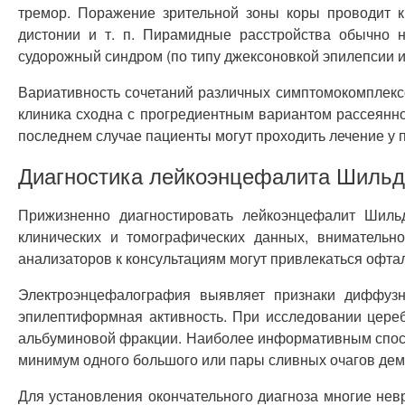
тремор. Поражение зрительной зоны коры проводит к
дистонии и т. п. Пирамидные расстройства обычно н
судорожный синдром (по типу джексоновкой эпилепсии 
Вариативность сочетаний различных симптомокомплексо
клиника сходна с прогредиентным вариантом рассеянног
последнем случае пациенты могут проходить лечение у 
Диагностика лейкоэнцефалита Шиль
Прижизненно диагностировать лейкоэнцефалит Шильд
клинических и томографических данных, внимательн
анализаторов к консультациям могут привлекаться офта
Электроэнцефалография выявляет признаки диффузно
эпилептиформная активность. При исследовании цере
альбуминовой фракции. Наиболее информативным спосо
минимум одного большого или пары сливных очагов де
Для установления окончательного диагноза многие нев