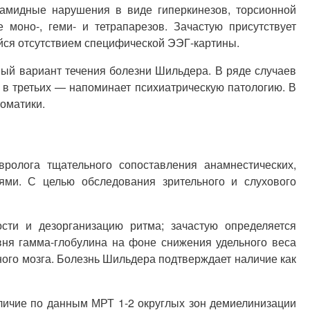
рамидные нарушения в виде гиперкинезов, торсионной
моно-, геми- и тетрапарезов. Зачастую присутствует
йся отсутствием специфической ЭЭГ-картины.
ный вариант течения болезни Шильдера. В ряде случаев
, в третьих — напоминает психиатрическую патологию. В
томатики.
ролога тщательного сопоставления анамнестических,
ями. С целью обследования зрительного и слухового
сти и дезорганизацию ритма; зачастую определяется
ня гамма-глобулина на фоне снижения удельного веса
го мозга. Болезнь Шильдера подтверждает наличие как
аличие по данным МРТ 1-2 округлых зон демиелинизации