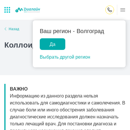
Закрыть поиск
Назад
Ваш регион -
Волгоград
Коллоидная киста III желудочка
Да
Лаборатории
Центр помощи
Популярные запросы
на дому
Выбрать другой регион
Прием гинеколога
Прием оториноларинголога
Прием дерматолога
ВАЖНО
Прием гастроэнтеролога
Информацию из данного раздела нельзя
Прием офтальмолога
использовать для самодиагностики и самолечения. В
случае боли или иного обострения заболевания
Прием уролога
диагностические исследования должен назначать
Прием хирурга
только лечащий врач. Для постановки диагноза и