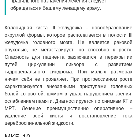
правильного назначения лечения следует
Прием кардиолога
обращаться к Вашему лечащему врачу.
Коллоидная киста III желудочка – новообразование
округлой формы, которое располагается в полости III
желудочка головного мозга. Не является раковой
опухолью, не метастазирует, но способно к росту.
Опасность для пациента заключается в перекрытии
путей циркуляции ликвора с развитием
гидроцефального синдрома. При малых размерах
ничем себя не проявляет. При прогрессивном росте
характеризуется внезапными приступами головных
болей со рвотой, шумом в ушах, нарушением зрения,
ослаблением памяти. Диагностируется по снимкам КТ и
МРТ. Лечение преимущественно оперативное –
удаление всей кисты и восстановление тока
цереброспинальной жидкости.
МКБ-10