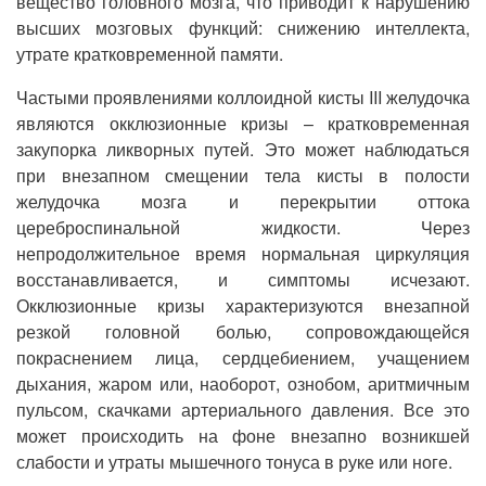
вещество головного мозга, что приводит к нарушению
высших мозговых функций: снижению интеллекта,
утрате кратковременной памяти.
Частыми проявлениями коллоидной кисты III желудочка
являются окклюзионные кризы – кратковременная
закупорка ликворных путей. Это может наблюдаться
при внезапном смещении тела кисты в полости
желудочка мозга и перекрытии оттока
цереброспинальной жидкости. Через
непродолжительное время нормальная циркуляция
восстанавливается, и симптомы исчезают.
Окклюзионные кризы характеризуются внезапной
резкой головной болью, сопровождающейся
покраснением лица, сердцебиением, учащением
дыхания, жаром или, наоборот, ознобом, аритмичным
пульсом, скачками артериального давления. Все это
может происходить на фоне внезапно возникшей
слабости и утраты мышечного тонуса в руке или ноге.