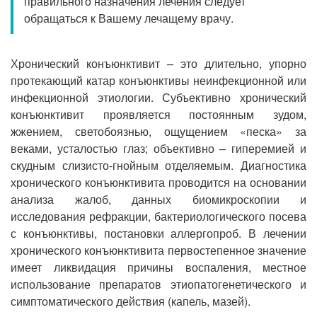
правильного назначения лечения следует
Прием кардиолога
обращаться к Вашему лечащему врачу.
Хронический конъюнктивит – это длительно, упорно
протекающий катар конъюнктивы неинфекционной или
инфекционной этиологии. Субъективно хронический
конъюнктивит проявляется постоянным зудом,
жжением, светобоязнью, ощущением «песка» за
веками, усталостью глаз; объективно – гиперемией и
скудным слизисто-гнойным отделяемым. Диагностика
хронического конъюнктивита проводится на основании
анализа жалоб, данных биомикроскопии и
исследования рефракции, бактериологического посева
с конъюнктивы, постановки аллергопроб. В лечении
хронического конъюнктивита первостепенное значение
имеет ликвидация причины воспаления, местное
использование препаратов этиопатогенетического и
симптоматического действия (капель, мазей).