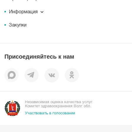
Миссия
Пресс-центр
История
Информация
Новости
Корпоративная социальная ответственность
Информация
Журнал для пациентов «МЕДСИ СЕГОДНЯ»
Документы
Закупки
Справочник направлений
Статьи
Лицензии
Справочник заболеваний
Вакансии
Наши преимущества
Присоединяйтесь к нам
Пациентам
Отзывы
Независимая оценка качества услуг.
Комитет здравоохранения Волг. обл.
Участвовать в голосовании