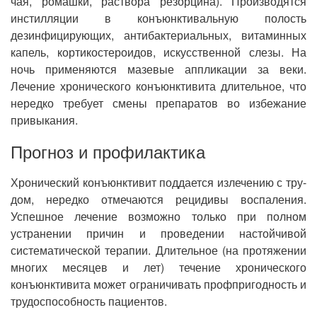
чая, ромашки, раствора резорцина). Производятся
инстилляции в конъюнктивальную полость
дезинфицирующих, антибактериальных, витаминных
капель, кортикостероидов, искусственной слезы. На
ночь применяются мазевые аппликации за веки.
Лечение хронического конъюнктивита длительное, что
нередко требует смены препаратов во избежание
привыкания.
Прогноз и профилактика
Хро­ни­че­ский конъюнк­ти­вит под­да­ет­ся излечению с тру­
дом, не­ред­ко отмечаются рецидивы воспаления.
Успешное лечение возможно только при полном
устранении причин и проведении настойчивой
систематической терапии. Длительное (на протяжении
многих месяцев и лет) течение хронического
конъюнктивита может ограничивать профпригодность и
трудоспособность пациентов.