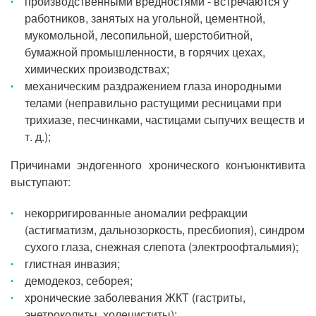
производственными вредностями - встречаются у
работников, занятых на угольной, цементной,
мукомольной, лесопильной, шерстобитной,
бумажной промышленности, в горячих цехах,
химических производствах;
механическим раздражением глаза инородными
телами (неправильно растущими ресницами при
трихиазе, песчинками, частицами сыпучих веществ и
т. д.);
Причинами эндогенного хронического конъюнктивита
выступают:
некорригированные аномалии рефракции
(астигматизм, дальнозоркость, пресбиопия), синдром
сухого глаза, снежная слепота (электроофтальмия);
глистная инвазия;
демодекоз, себорея;
хронические заболевания ЖКТ (гастриты,
энетроколиты, холециститы);