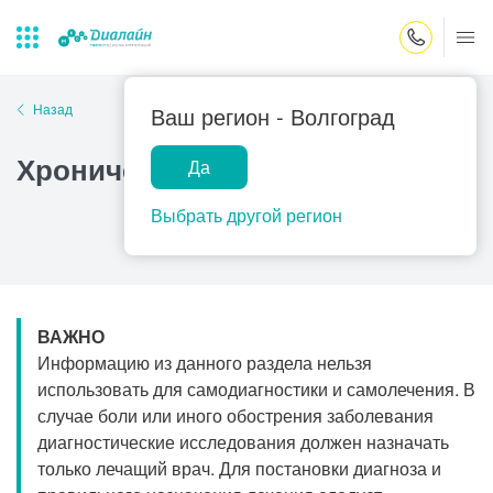
Закрыть поиск
Назад
Ваш регион -
Волгоград
Хронический конъюнктивит
Да
Лаборатории
Центр помощи
Популярные запросы
на дому
Выбрать другой регион
Прием гинеколога
Прием оториноларинголога
Прием дерматолога
ВАЖНО
Прием гастроэнтеролога
Информацию из данного раздела нельзя
Прием офтальмолога
использовать для самодиагностики и самолечения. В
случае боли или иного обострения заболевания
Прием уролога
диагностические исследования должен назначать
Прием хирурга
только лечащий врач. Для постановки диагноза и