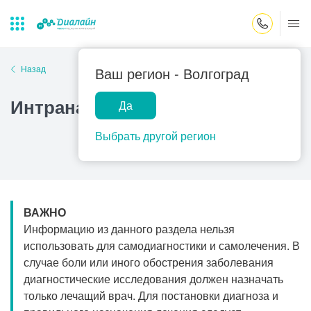
Закрыть поиск
Назад
Ваш регион -
Волгоград
Интранаркозное пробуждение
Да
Лаборатории
Центр помощи
Популярные запросы
на дому
Выбрать другой регион
Прием гинеколога
Прием оториноларинголога
Прием дерматолога
ВАЖНО
Прием гастроэнтеролога
Информацию из данного раздела нельзя
Прием офтальмолога
использовать для самодиагностики и самолечения. В
случае боли или иного обострения заболевания
Прием уролога
диагностические исследования должен назначать
Прием хирурга
только лечащий врач. Для постановки диагноза и