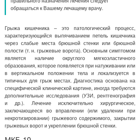
правильного назначения лечения следует
Прием кардиолога
обращаться к Вашему лечащему врачу.
Грыжа кишечника – это патологический процесс,
характеризующийся выпячиванием петель кишечника
через слабые места брюшной стенки или брюшной
полости (т. н. грыжевые ворота). Основным симптомом
является наличие округлого мягкоэластичного
образования, которое появляется при натуживании или
в вертикальном положении тела и локализуется в
типичных для грыж местах. Диагностика основана на
специфической клинической картине, иногда требуются
дополнительные исследования (УЗИ, рентгенография
и др.). Лечение исключительно хирургическое,
заключающееся во вправлении (или удалении при
некротизировании) грыжевого содержимого, закрытии
грыжевых ворот и укреплении брюшной стенки.
МКБ-10