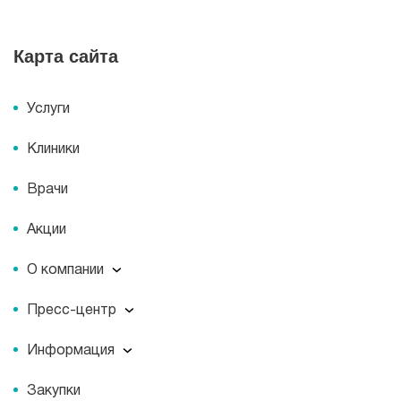
Карта сайта
Услуги
Клиники
Врачи
Акции
О компании
О компании
Пресс-центр
Миссия
Пресс-центр
История
Информация
Новости
Корпоративная социальная ответственность
Информация
Журнал для пациентов «МЕДСИ СЕГОДНЯ»
Документы
Закупки