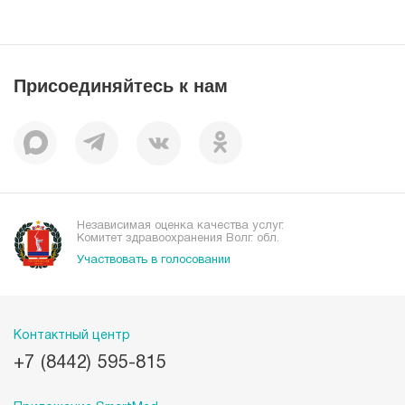
Справочник направлений
Статьи
Лицензии
Справочник заболеваний
Вакансии
Наши преимущества
Присоединяйтесь к нам
Пациентам
Отзывы
Независимая оценка качества услуг.
Комитет здравоохранения Волг. обл.
Участвовать в голосовании
Контактный центр
+7 (8442) 595-815