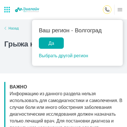
Закрыть поиск
Назад
Ваш регион -
Волгоград
Грыжа кишечника
Да
Лаборатории
Центр помощи
Популярные запросы
на дому
Выбрать другой регион
Прием гинеколога
Прием оториноларинголога
Прием дерматолога
ВАЖНО
Прием гастроэнтеролога
Информацию из данного раздела нельзя
Прием офтальмолога
использовать для самодиагностики и самолечения. В
случае боли или иного обострения заболевания
Прием уролога
диагностические исследования должен назначать
Прием хирурга
только лечащий врач. Для постановки диагноза и