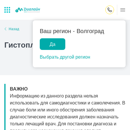
Закрыть поиск
Назад
Ваш регион -
Волгоград
Гистоплазмоз
Да
Лаборатории
Центр помощи
Популярные запросы
на дому
Выбрать другой регион
Прием гинеколога
Прием оториноларинголога
Прием дерматолога
ВАЖНО
Прием гастроэнтеролога
Информацию из данного раздела нельзя
Прием офтальмолога
использовать для самодиагностики и самолечения. В
случае боли или иного обострения заболевания
Прием уролога
диагностические исследования должен назначать
Прием хирурга
только лечащий врач. Для постановки диагноза и