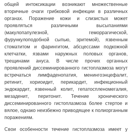
общей интоксикации возникают множественные
вторичные очаги грибковой инфекции в различных
органах. Поражение кожи и слизистых может
проявляться различными высыпаниями
(макулопапулезной, геморрагической,
фурункулоподобной сыпью, эритемой), язвенным
стоматитом и фарингитом, абсцессами подкожной
клетчатки, язвами наружных половых органов,
трещинами ануса. В числе прочих органных
проявлений диссеминированного гистоплазмоза могут
встречаться лимфаденопатия, менингоэнцефалит,
ретинит, хориоидит, перикардит, инфекционный
эндокардит, язвенный колит, гепатоспленомегалия,
мезаденит, перитонит. Течение хронического
диссеминированного гистоплазмоза более стертое и
вялое, однако неизбежно приводящее к полиорганным
поражениям.
Свои особенности течение гистоплазмоза имеет у