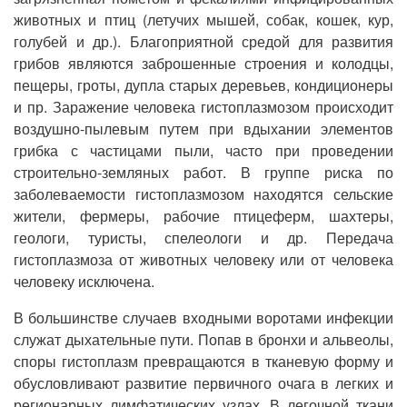
животных и птиц (летучих мышей, собак, кошек, кур,
голубей и др.). Благоприятной средой для развития
грибов являются заброшенные строения и колодцы,
пещеры, гроты, дупла старых деревьев, кондиционеры
и пр. Заражение человека гистоплазмозом происходит
воздушно-пылевым путем при вдыхании элементов
грибка с частицами пыли, часто при проведении
строительно-земляных работ. В группе риска по
заболеваемости гистоплазмозом находятся сельские
жители, фермеры, рабочие птицеферм, шахтеры,
геологи, туристы, спелеологи и др. Передача
гистоплазмоза от животных человеку или от человека
человеку исключена.
В большинстве случаев входными воротами инфекции
служат дыхательные пути. Попав в бронхи и альвеолы,
споры гистоплазм превращаются в тканевую форму и
обусловливают развитие первичного очага в легких и
регионарных лимфатических узлах. В легочной ткани