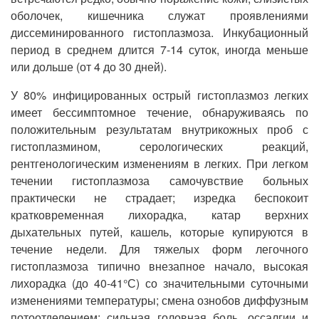
оболочек, кишечника служат проявлениями
диссеминированного гистоплазмоза. Инкубационный
период в среднем длится 7-14 суток, иногда меньше
или дольше (от 4 до 30 дней).
У 80% инфицированных острый гистоплазмоз легких
имеет бессимптомное течение, обнаруживаясь по
положительным результатам внутрикожных проб с
гистоплазмином, серологических реакций,
рентгенологическим изменениям в легких. При легком
течении гистоплазмоза самочувствие больных
практически не страдает; изредка беспокоит
кратковременная лихорадка, катар верхних
дыхательных путей, кашель, которые купируются в
течение недели. Для тяжелых форм легочного
гистоплазмоза типично внезапное начало, высокая
лихорадка (до 40-41°С) со значительными суточными
изменениями температуры; смена ознобов диффузным
потоотделением; сильная головная боль, оссалгии и