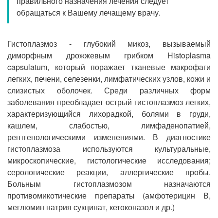
правильного назначения лечения следует
Прием кардиолога
обращаться к Вашему лечащему врачу.
Гистоплазмоз - глубокий микоз, вызываемый
диморфным дрожжевым грибком Histoplasma
capsulatum, который поражает тканевые макрофаги
легких, печени, селезенки, лимфатических узлов, кожи и
слизистых оболочек. Среди различных форм
заболевания преобладает острый гистоплазмоз легких,
характеризующийся лихорадкой, болями в груди,
кашлем, слабостью, лимфаденопатией,
рентгенологическими изменениями. В диагностике
гистоплазмоза используются культуральные,
микроскопические, гистологические исследования;
серологические реакции, аллергические пробы.
Больным гистоплазмозом назначаются
противомикотические препараты (амфотерицин В,
меглюмин натрия сукцинат, кетоконазол и др.)