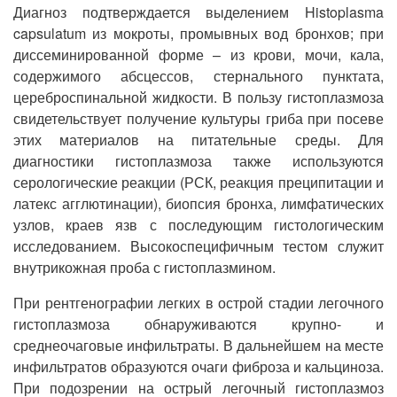
Диагноз подтверждается выделением Histoplasma
capsulatum из мокроты, промывных вод бронхов; при
диссеминированной форме – из крови, мочи, кала,
содержимого абсцессов, стернального пунктата,
цереброспинальной жидкости. В пользу гистоплазмоза
свидетельствует получение культуры гриба при посеве
этих материалов на питательные среды. Для
диагностики гистоплазмоза также используются
серологические реакции (РСК, реакция преципитации и
латекс агглютинации), биопсия бронха, лимфатических
узлов, краев язв с последующим гистологическим
исследованием. Высокоспецифичным тестом служит
внутрикожная проба с гистоплазмином.
При рентгенографии легких в острой стадии легочного
гистоплазмоза обнаруживаются крупно- и
среднеочаговые инфильтраты. В дальнейшем на месте
инфильтратов образуются очаги фиброза и кальциноза.
При подозрении на острый легочный гистоплазмоз