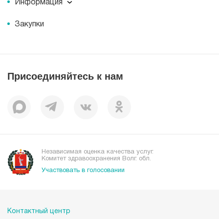
История
Информация
Новости
Корпоративная социальная ответственность
Информация
Журнал для пациентов «МЕДСИ СЕГОДНЯ»
Документы
Закупки
Справочник направлений
Статьи
Лицензии
Справочник заболеваний
Вакансии
Наши преимущества
Присоединяйтесь к нам
Пациентам
Отзывы
Независимая оценка качества услуг.
Комитет здравоохранения Волг. обл.
Участвовать в голосовании
Контактный центр