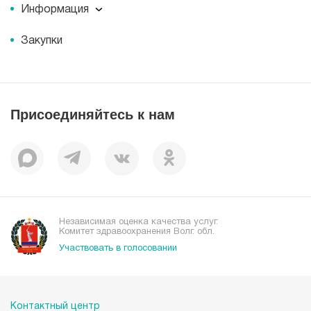
Пресс-центр
История
Информация
Новости
Корпоративная социальная ответственность
Информация
Журнал для пациентов «МЕДСИ СЕГОДНЯ»
Документы
Закупки
Справочник направлений
Статьи
Лицензии
Справочник заболеваний
Вакансии
Наши преимущества
Присоединяйтесь к нам
Пациентам
Отзывы
Независимая оценка качества услуг.
Комитет здравоохранения Волг. обл.
Участвовать в голосовании
Контактный центр