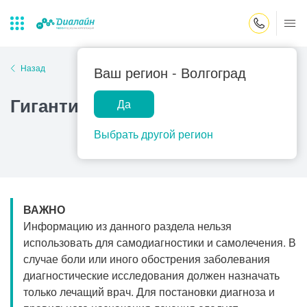
Закрыть поиск
Назад
Ваш регион -
Волгоград
Гигантизм
Да
Лаборатории
Центр помощи
Популярные запросы
на дому
Выбрать другой регион
Прием гинеколога
Прием оториноларинголога
Прием дерматолога
ВАЖНО
Прием гастроэнтеролога
Информацию из данного раздела нельзя
Прием офтальмолога
использовать для самодиагностики и самолечения. В
случае боли или иного обострения заболевания
Прием уролога
диагностические исследования должен назначать
Прием хирурга
только лечащий врач. Для постановки диагноза и