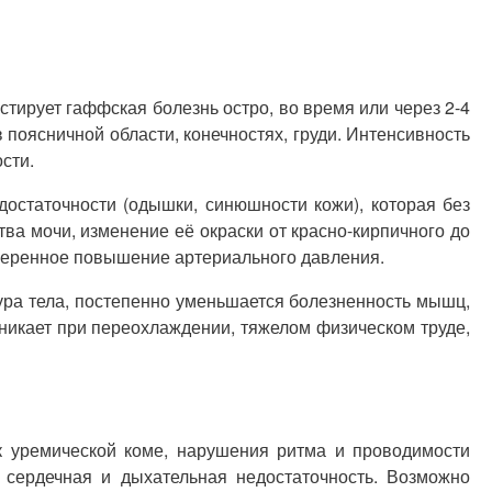
тирует гаффская болезнь остро, во время или через 2-4
поясничной области, конечностях, груди. Интенсивность
сти.
статочности (одышки, синюшности кожи), которая без
а мочи, изменение её окраски от красно-кирпичного до
 умеренное повышение артериального давления.
ура тела, постепенно уменьшается болезненность мышц,
никает при переохлаждении, тяжелом физическом труде,
к уремической коме, нарушения ритма и проводимости
я сердечная и дыхательная недостаточность. Возможно