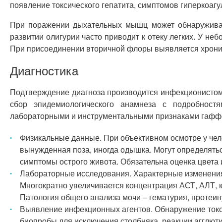
появление токсического гепатита, симптомов гиперкоагу
При поражении дыхательных мышц может обнаруживать
развитии олигурии часто приводит к отеку легких. У н
При присоединении вторичной флоры выявляется хрони
Диагностика
Подтверждение диагноза производится инфекционистом.
сбор эпидемиологического анамнеза с подробностя
лабораторными и инструментальными признаками гаффс
Физикальные данные. При объективном осмотре у чел
вынужденная поза, иногда одышка. Могут определять
симптомы острого живота. Обязательна оценка цвета и
Лабораторные исследования. Характерные изменения
Многократно увеличивается концентрация АСТ, АЛТ, 
Патология общего анализа мочи – гематурия, протеин
Выявление инфекционных агентов. Обнаружение токс
биопробы для исключения столбняка, реакции агглют