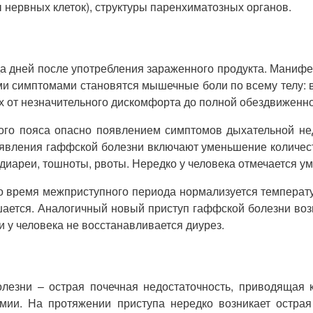
нервных клеток), структуры паренхиматозных органов.
а дней после употребления зараженного продукта. Манифес
ми симптомами становятся мышечные боли по всему телу: в 
 от незначительного дискомфорта до полной обездвиженно
о пояса опасно появлением симптомов дыхательной недо
оявления гаффской болезни включают уменьшение количеств
, диареи, тошноты, рвоты. Нередко у человека отмечается
о время межприступного периода нормализуется температ
шается. Аналогичный новый приступ гаффской болезни воз
 у человека не восстанавливается диурез.
езни – острая почечная недостаточность, приводящая 
тмии. На протяжении приступа нередко возникает остра