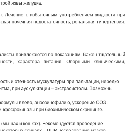
строй язвы желудка.
я. Лечение с избыточным употреблением жидкости при
ская почечная недостаточность, ренальная гипертензия.
иалисты привлекаются по показаниям. Важен тщательный
ности, характера питания. Опорными клиническими,
сть и отечность мускулатуры при пальпации, нередко
итма, при аускультации – экстрасистолы. Возможны
формулы влево, анэозинофилию, ускорение СОЭ.
атинфосфокиназы при биохимическом скрининге.
(мышах и кошках). Рекомендуется проведение
 некоторых случаях – ПЦР-исследование мазков-