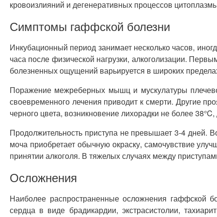
кровоизлияний и дегенеративных процессов цитоплазмы 
Симптомы гаффской болезни
Инкубационный период занимает несколько часов, иногд
часа после физической нагрузки, алкоголизации. Первы
болезненных ощущений варьируется в широких пределах
Поражение межреберных мышц и мускулатуры плечевог
своевременного лечения приводит к смерти. Другие пр
черного цвета, возникновение лихорадки не более 38°C
Продолжительность приступа не превышает 3-4 дней. В
моча приобретает обычную окраску, самочувствие улуч
принятии алкоголя. В тяжелых случаях между приступами
Осложнения
Наиболее распространенные осложнения гаффской бол
сердца в виде брадикардии, экстрасистолии, тахиари