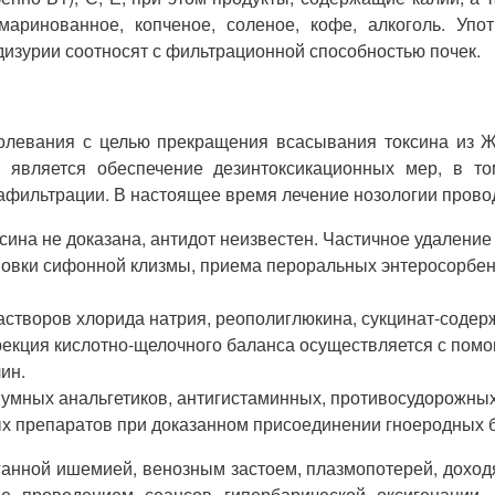
аринованное, копченое, соленое, кофе, алкоголь. Упо
дизурии соотносят с фильтрационной способностью почек.
олевания с целью прекращения всасывания токсина из Ж
является обеспечение дезинтоксикационных мер, в том
трафильтрации. В настоящее время лечение нозологии пров
сина не доказана, антидот неизвестен. Частичное удаление
овки сифонной клизмы, приема пероральных энтеросорбенто
астворов хлорида натрия, реополиглюкина, сукцинат-содер
екция кислотно-щелочного баланса осуществляется с помо
ин.
иумных анальгетиков, антигистаминных, противосудорожн
ных препаратов при доказанном присоединении гноеродных 
анной ишемией, венозным застоем, плазмопотерей, доход
е проведением сеансов гипербарической оксигенации,