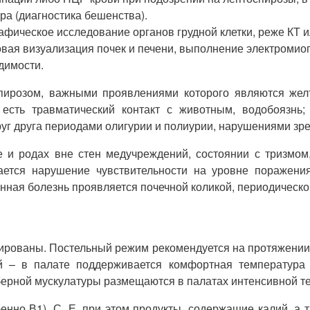
ра (диагностика бешенства).
фическое исследование органов грудной клетки, реже КТ и
вая визуализация почек и печени, выполнение электромио
димости.
ирозом, важными проявлениями которого являются желт
сть травматический контакт с животным, водобоязнь;
г друга периодами олигурии и полиурии, нарушениями зре
 и родах вне стен медучреждений, состоянии с тризмом,
ается нарушение чувствительности на уровне поражения
нная болезнь проявляется почечной коликой, периодическо
ированы. Постельный режим рекомендуется на протяжении 
й – в палате поддерживается комфортная температура 
ерной мускулатуры размещаются в палатах интенсивной т
бенно В1), С, Е, при этом продукты, содержащие калий, а