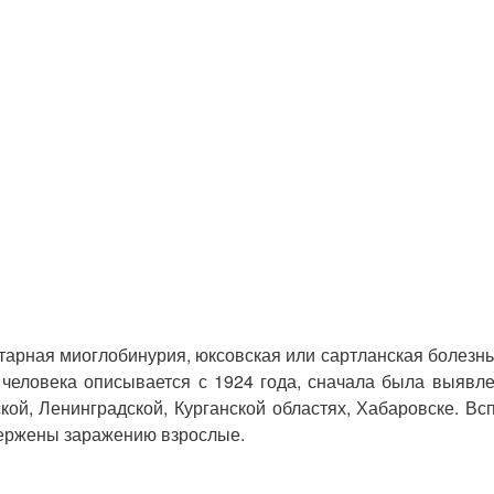
арная миоглобинурия, юксовская или сартланская болезнь
у человека описывается с 1924 года, сначала была выявл
ой, Ленинградской, Курганской областях, Хабаровске. Вс
вержены заражению взрослые.