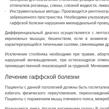
отпечатков роговицы, слюны, слезной жидкости, ликво
Инструментальные методы. Производится рентгеногра
забрюшинного пространства. Необходима ультразвуко
гаффской болезни нарушения миокардиальной прово
Дифференциальный диагноз осуществляется с лептосп
икроножных мышцах; бешенством, если в анамнезе е
характеризующейся типичными сыпями, сменяющими дру
Исключение столбняка необходимо при травме, аборте
нарушений мочевыделения, при остеохондрозе отмеч
преимущественной локализацией за грудиной. Мочекаме
Лечение гаффской болезни
Пациенты с данной патологией должны быть госпитализ
избегать физического переутомления, переохлаждени
Пациенты с поражением мышц плечевого пояса, межреб
Назначается диета, богатая витаминами группы В (осо