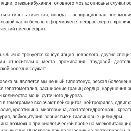
ляции, отека-набухания головного мозга; описаны случаи о
ся гипостатическая, иногда – аспирационная пневмони
ебольшой части больных формируется нефросклероз, хрониче
ческий пиелонефрит.
 Обычно требуется консультация невролога, другие спец
ми относительно места проживания, трудовой деятель
кой болезни служат:
овека выявляется мышечный гипертонус, резкая болезненно
ся гепатомегалия, расширение границ сердца, нарушения р
 количества мочи, суточного диуреза.
 в гемограмме включают лейкоцитоз, нейтрофилез, сдвиг 
калия, креатинина, миоглобина, лактатдегидрогеназы, кре
урия, лейкоцитурия, зернистые и гиалиновые цилиндры.
ина возможно при биологической пробе на млекопитающих 
инации либо ПЦР крови при подозрении на лептоспирозы, в