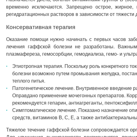
временно исключаются. Запрещено острое, жирное, м
регидратационных растворов в зависимости от тяжести 
Консервативная терапия
Оказание помощи нужно начинать с первых часов заб
лечения гаффской болезни не разработаны. Важным 
плазмафереза, гемосорбции, гемодиализа, гемо- и уль
Этиотропная терапия. Поскольку роль конкретного ток
болезни возможно путем промывания желудка, постан
теплого питья.
Патогенетическое лечение. Внутривенное введение р
Оправдано применение мочегонных препаратов. Корр
рекомендуется гепарин, антиагреганты, пентоксифилл
Симптоматическое лечение. Показано назначение оп
средств, витаминов В, С, Е, а также антибактериаль
Тяжелое течение гаффской болезни сопровождается орг
Для улучшения выживаемости рекомендуется лечени