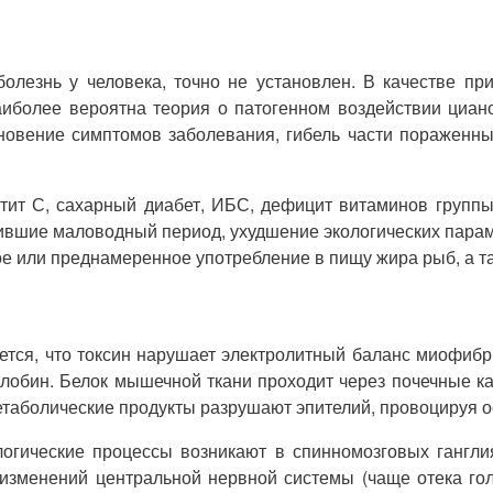
олезнь у человека, точно не установлен. В качестве п
более вероятна теория о патогенном воздействии циано
кновение симптомов заболевания, гибель части пораженн
ит С, сахарный диабет, ИБС, дефицит витаминов группы
ившие маловодный период, ухудшение экологических парам
е или преднамеренное употребление в пищу жира рыб, а та
ется, что токсин нарушает электролитный баланс миофибр
лобин. Белок мышечной ткани проходит через почечные к
етаболические продукты разрушают эпителий, провоцируя о
гические процессы возникают в спинномозговых ганглиях
 изменений центральной нервной системы (чаще отека го