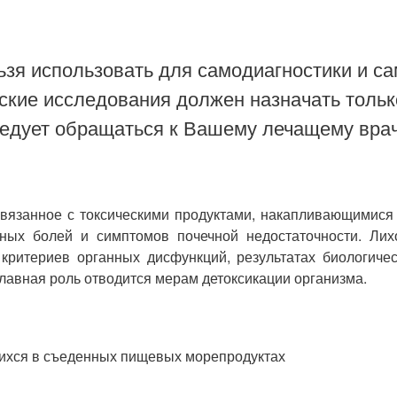
зя использовать для самодиагностики и са
ские исследования должен назначать тольк
ледует обращаться к Вашему лечащему врач
связанное с токсическими продуктами, накапливающимис
ых болей и симптомов почечной недостаточности. Лих
ритериев органных дисфункций, результатах биологичес
главная роль отводится мерам детоксикации организма.
щихся в съеденных пищевых морепродуктах