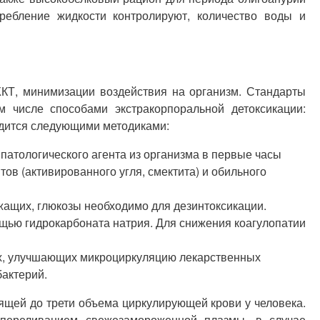
требление жидкости контролируют, количество воды и
КТ, минимизации воздействия на организм. Стандарты
 числе способами экстракорпоральной детоксикации:
одится следующими методиками:
 патологического агента из организма в первые часы
в (активированного угля, смектита) и обильного
жащих, глюкозы необходимо для дезинтоксикации.
щью гидрокарбоната натрия. Для снижения коагулопатии
ых, улучшающих микроциркуляцию лекарственных
бактерий.
ящей до трети объема циркулирующей крови у человека.
 переливанием свежезамороженной плазмы, в случае