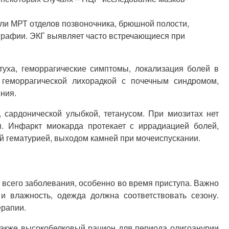
ли МРТ отделов позвоночника, брюшной полости,
графии. ЭКГ выявляет часто встречающиеся при
уха, геморрагические симптомы, локализация болей в
 геморрагической лихорадкой с почечным синдромом,
ния.
 сардонической улыбкой, тетанусом. При миозитах нет
. Инфаркт миокарда протекает с иррадиацией болей,
й гематурией, выходом камней при мочеиспускании.
всего заболевания, особенно во время приступа. Важно
и влажность, одежда должна соответствовать сезону.
ерапии.
 также высокобелковый рацион для периода олигоанурии