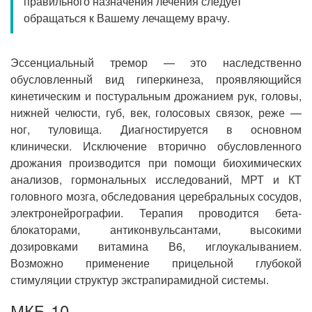
правильного назначения лечения следует
Прием кардиолога
обращаться к Вашему лечащему врачу.
Эссенциальный тремор — это наследственно
обусловленный вид гиперкинеза, проявляющийся
кинетическим и постуральным дрожанием рук, головы,
нижней челюсти, губ, век, голосовых связок, реже —
ног, туловища. Диагностируется в основном
клинически. Исключение вторично обусловленного
дрожания производится при помощи биохимических
анализов, гормональных исследований, МРТ и КТ
головного мозга, обследования церебральных сосудов,
электронейрографии. Терапия проводится бета-
блокаторами, антиконвульсантами, высокими
дозировками витамина В6, иглоукалыванием.
Возможно применение прицельной глубокой
стимуляции структур экстрапирамидной системы.
МКБ-10