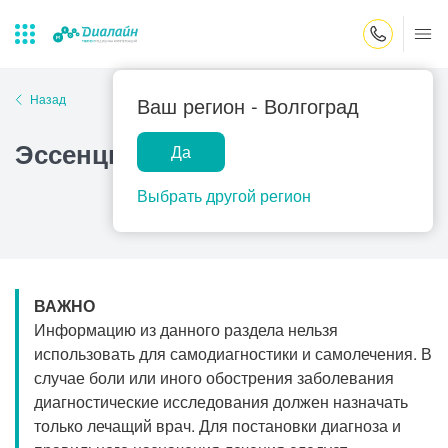
Закрыть поиск
Назад
Ваш регион -
Волгоград
Эссенциальный тремор
Да
Лаборатории
Центр помощи
Популярные запросы
на дому
Выбрать другой регион
Прием гинеколога
Прием оториноларинголога
Прием дерматолога
ВАЖНО
Прием гастроэнтеролога
Информацию из данного раздела нельзя
Прием офтальмолога
использовать для самодиагностики и самолечения. В
случае боли или иного обострения заболевания
Прием уролога
диагностические исследования должен назначать
Прием хирурга
только лечащий врач. Для постановки диагноза и