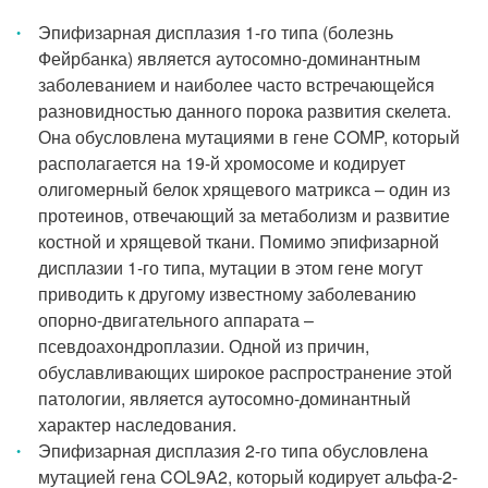
Эпифизарная дисплазия 1-го типа (болезнь
Фейрбанка) является аутосомно-доминантным
заболеванием и наиболее часто встречающейся
разновидностью данного порока развития скелета.
Она обусловлена мутациями в гене COMP, который
располагается на 19-й хромосоме и кодирует
олигомерный белок хрящевого матрикса – один из
протеинов, отвечающий за метаболизм и развитие
костной и хрящевой ткани. Помимо эпифизарной
дисплазии 1-го типа, мутации в этом гене могут
приводить к другому известному заболеванию
опорно-двигательного аппарата –
псевдоахондроплазии. Одной из причин,
обуславливающих широкое распространение этой
патологии, является аутосомно-доминантный
характер наследования.
Эпифизарная дисплазия 2-го типа обусловлена
мутацией гена COL9A2, который кодирует альфа-2-