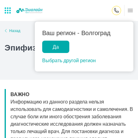
Закрыть поиск
Назад
Ваш регион -
Волгоград
Эпифизарные дисплазии
Да
Лаборатории
Центр помощи
Популярные запросы
на дому
Выбрать другой регион
Прием гинеколога
Прием оториноларинголога
Прием дерматолога
ВАЖНО
Прием гастроэнтеролога
Информацию из данного раздела нельзя
Прием офтальмолога
использовать для самодиагностики и самолечения. В
случае боли или иного обострения заболевания
Прием уролога
диагностические исследования должен назначать
Прием хирурга
только лечащий врач. Для постановки диагноза и