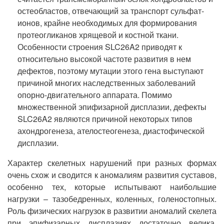
остеобластов, отвечающий за транспорт сульфат-
ионов, крайне необходимых для формирования
протеогликанов хрящевой и костной ткани.
Особенности строения SLC26A2 приводят к
относительно высокой частоте развития в нем
дефектов, поэтому мутации этого гена выступают
причиной многих наследственных заболеваний
опорно-двигательного аппарата. Помимо
множественной эпифизарной дисплазии, дефекты
SLC26A2 являются причиной некоторых типов
ахондрогенеза, ателостеогенеза, диастофической
дисплазии.
Характер скелетных нарушений при разных формах
очень схож и сводится к аномалиям развития суставов,
особенно тех, которые испытывают наибольшие
нагрузки – тазобедренных, коленных, голеностопных.
Роль физических нагрузок в развитии аномалий скелета
при эпифизарных дисплазиях достаточно велика,