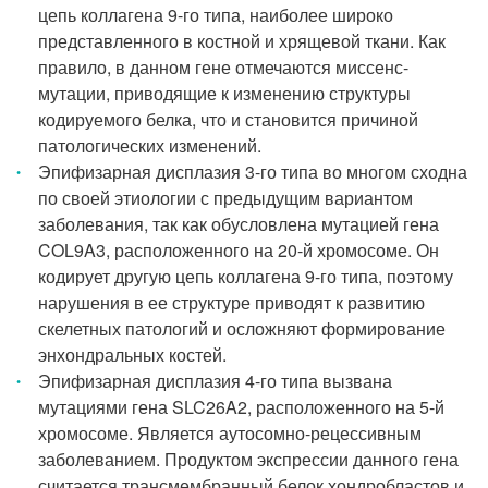
цепь коллагена 9-го типа, наиболее широко
представленного в костной и хрящевой ткани. Как
правило, в данном гене отмечаются миссенс-
мутации, приводящие к изменению структуры
кодируемого белка, что и становится причиной
патологических изменений.
Эпифизарная дисплазия 3-го типа во многом сходна
по своей этиологии с предыдущим вариантом
заболевания, так как обусловлена мутацией гена
COL9A3, расположенного на 20-й хромосоме. Он
кодирует другую цепь коллагена 9-го типа, поэтому
нарушения в ее структуре приводят к развитию
скелетных патологий и осложняют формирование
энхондральных костей.
Эпифизарная дисплазия 4-го типа вызвана
мутациями гена SLC26A2, расположенного на 5-й
хромосоме. Является аутосомно-рецессивным
заболеванием. Продуктом экспрессии данного гена
считается трансмембранный белок хондробластов и