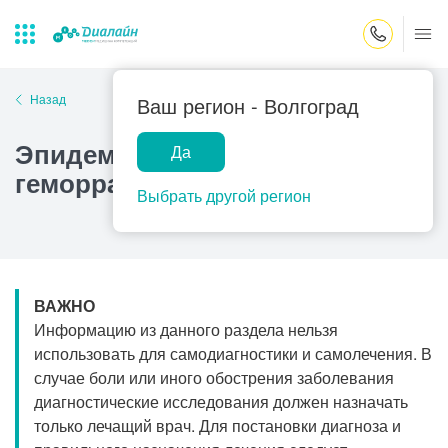
Закрыть поиск
Назад
Ваш регион -
Волгоград
Эпидемический
Да
Лаборатории
Центр помощи
Популярные запросы
геморрагический конъюнктивит
на дому
Выбрать другой регион
Прием гинеколога
Прием оториноларинголога
Прием дерматолога
ВАЖНО
Прием гастроэнтеролога
Информацию из данного раздела нельзя
Прием офтальмолога
использовать для самодиагностики и самолечения. В
случае боли или иного обострения заболевания
Прием уролога
диагностические исследования должен назначать
Прием хирурга
только лечащий врач. Для постановки диагноза и