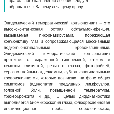
правильного назначения лечения следует
Прием кардиолога
обращаться к Вашему лечащему врачу.
Эпидемический геморрагический конъюнктивит – это
высококонтагиозная острая офтальмоинфекция,
вызываемая пикорнавирусами, поражающая
конъюнктиву глаз и сопровождающаяся массивными
подконъюнктивальными кровоизлияниями.
Эпидемический геморрагический конъюнктивит
протекает с выраженной гиперемией, отеком и
хемозом слизистой, резью в глазах, фотофобией,
серозно-гнойным отделяемым, субконъюнктивальными
кровоизлияниями, которые возникают на фоне общих
симптомов (аденопатии предушных лимфоузлов,
головной боли, повышенной температуры,
трахеобронхита и др.). С целью дифдиагностики
выполняется биомикроскопия глаза, флюоресцеиновая
инстилляционная проба, серологические,