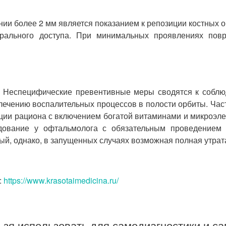
ии более 2 мм является показанием к репозиции костных 
нтрального доступа. При минимальных проявлениях по
. Неспецифические превентивные меры сводятся к соблю
 лечению воспалительных процессов в полости орбиты. Час
ции рациона с включением богатой витаминами и микроэл
дование у офтальмолога с обязательным проведением э
ый, однако, в запущенных случаях возможная полная утрат
:
https://www.krasotaimedicina.ru/
зя использовать для самодиагностики и са