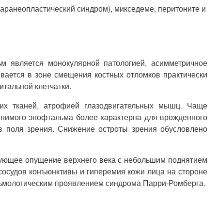
аранеопластический синдром), микседеме, перитоните и
м является монокулярной патологией, асимметричное
ивается в зоне смещения костных отломков практически
итальной клетчатки.
их тканей, атрофией глазодвигательных мышц. Чаще
мнимого энофтальма более характерна для врожденного
 поля зрения. Снижение остроты зрения обусловлено
вующее опущение верхнего века с небольшим поднятием
сосудов конъюнктивы и гиперемия кожи лица на стороне
альмологическим проявлением синдрома Парри-Ромберга.