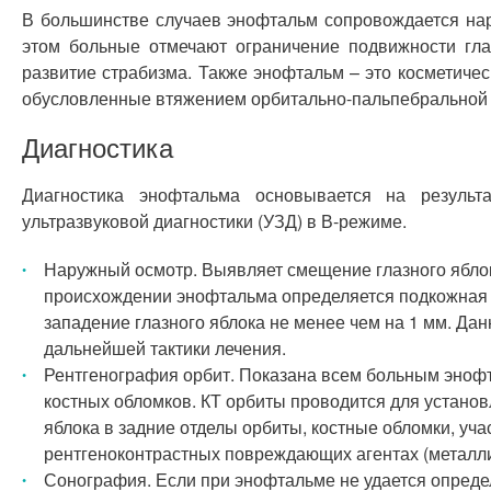
В большинстве случаев энофтальм сопровождается нар
этом больные отмечают ограничение подвижности гла
развитие страбизма. Также энофтальм – это косметиче
обусловленные втяжением орбитально-пальпебральной
Диагностика
Диагностика энофтальма основывается на результа
ультразвуковой диагностики (УЗД) в В-режиме.
Наружный осмотр. Выявляет смещение глазного яблок
происхождении энофтальма определяется подкожная 
западение глазного яблока не менее чем на 1 мм. Д
дальнейшей тактики лечения.
Рентгенография орбит. Показана всем больным энофт
костных обломков. КТ орбиты проводится для устано
яблока в задние отделы орбиты, костные обломки, уч
рентгеноконтрастных повреждающих агентах (металлич
Сонография. Если при энофтальме не удается опреде