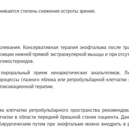
нивается степень снижения остроты зрения.
болевания. Консервативная терапия энофтальма после т
озиции нижней прямой экстраокулярной мышцы и при отсутс
ртикостероидов.
пероральный прием ненаркотических анальгетиков. 
процессы глазного яблока или ретробульбарной клетчатки
токсикационной терапии.
ма клетчатки ретробульбарного пространства рекомендо
тчатки в области передней брюшной стенки пациента. Дан
 Хирургическим путем при энофтальме можно внедрить в 