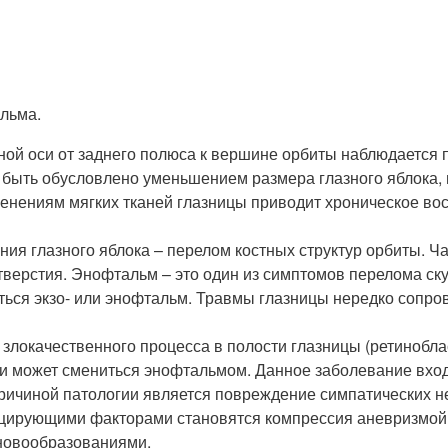
льма.
ной оси от заднего полюса к вершине орбиты наблюдается
т быть обусловлено уменьшением размера глазного яблока
енениям мягких тканей глазницы приводит хроническое вос
я глазного яблока – перелом костных структур орбиты. Ч
тверстия. Энофтальм – это один из симптомов перелома ск
ться экзо- или энофтальм. Травмы глазницы нередко сопро
злокачественного процесса в полости глазницы (ретинобла
ии может смениться энофтальмом. Данное заболевание вхо
Причиной патологии является повреждение симпатических н
цирующими факторами становятся компрессия аневризмой
новообразованиями.