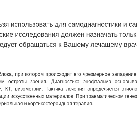
зя использовать для самодиагностики и са
ские исследования должен назначать тольк
ледует обращаться к Вашему лечащему врач
блока, при котором происходит его чрезмерное западение
ем остроты зрения. Диагностика энофтальма основывае
, КТ, визометрии. Тактика лечения определяется этиол
ации искусственных материалов. При травматическом генез
ериальная и кортикостероидная терапия.