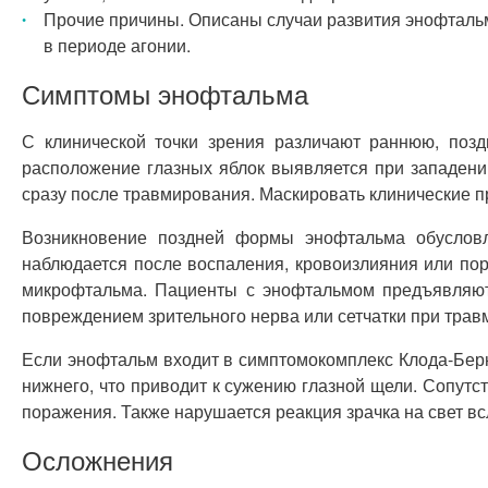
Прочие причины. Описаны случаи развития энофтальм
в периоде агонии.
Симптомы энофтальма
С клинической точки зрения различают раннюю, поз
расположение глазных яблок выявляется при западении
сразу после травмирования. Маскировать клинические п
Возникновение поздней формы энофтальма обусловл
наблюдается после воспаления, кровоизлияния или по
микрофтальма. Пациенты с энофтальмом предъявляют
повреждением зрительного нерва или сетчатки при трав
Если энофтальм входит в симптомокомплекс Клода-Бер
нижнего, что приводит к сужению глазной щели. Сопут
поражения. Также нарушается реакция зрачка на свет 
Осложнения