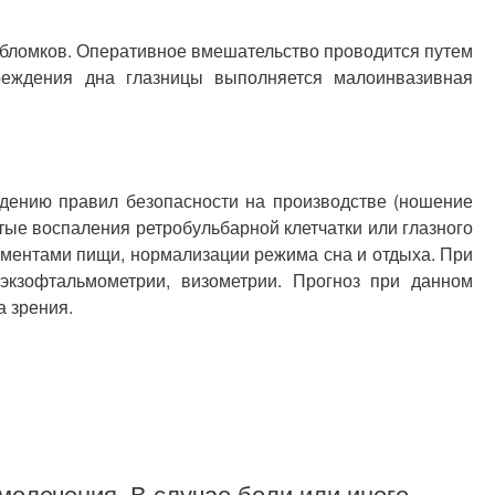
обломков. Оперативное вмешательство проводится путем
вреждения дна глазницы выполняется малоинвазивная
дению правил безопасности на производстве (ношение
тые воспаления ретробульбарной клетчатки или глазного
ементами пищи, нормализации режима сна и отдыха. При
кзофтальмометрии, визометрии. Прогноз при данном
а зрения.
молечения. В случае боли или иного