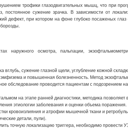
ушением трофики глазодвигательных мышц, что при прог
з, постоянное сужение зрачка. В зависимости от локали
ский дефект, при котором на фоне глубоко посаженых глаз
 борозды.
тах наружного осмотра, пальпации, экзофтальмометри
а вглубь, сужение глазной щели, углубление кожной склад
эмфизема и повышенная болезненность. Метод экзофтальм
анное обследование проводится пациентам с подозрением н
альмом на этапе ранней диагностики, методика позволяет 
вления этиологии заболевания и оценки объема поражения.
астки кровоизлияния и атрофии мышечной ткани и ретробул
еские детали, пули).
лить точную локализацию триггера, необходимо провести У