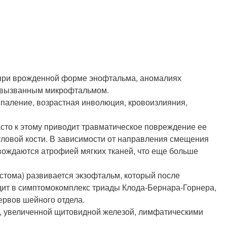
 при врожденной форме энофтальма, аномалиях
, вызванным микрофтальмом.
паление, возрастная инволюция, кровоизлияния,
асто к этому приводит травматическое повреждение ее
уловой кости. В зависимости от направления смещения
вождаются атрофией мягких тканей, что еще больше
стома) развивается экзофтальм, который после
дит в симптомокомплекс триады Клода-Бернара-Горнера,
ервов шейного отдела.
, увеличенной щитовидной железой, лимфатическими