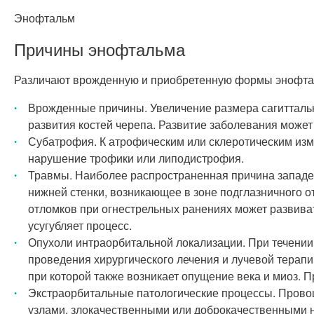
Энофтальм
Причины энофтальма
Различают врожденную и приобретенную формы энофта
Врожденные причины. Увеличение размера сагитталь
развития костей черепа. Развитие заболевания може
Субатрофия. К атрофическим или склеротическим изм
нарушение трофики или липодистрофия.
Травмы. Наиболее распространенная причина западени
нижней стенки, возникающее в зоне подглазничного о
отломков при огнестрельных ранениях может развива
усугубляет процесс.
Опухоли интраорбитальной локализации. При течении 
проведения хирургического лечения и лучевой терап
при которой также возникает опущение века и миоз. 
Экстраорбитальные патологические процессы. Прово
узлами, злокачественными или доброкачественными 