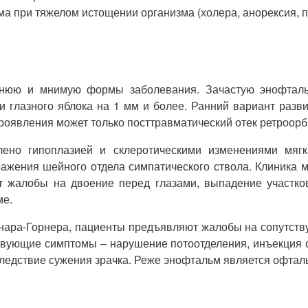
а при тяжелом истощении организма (холера, анорексия, п
днюю и мнимую формы заболевания. Зачастую энофталь
 глазного яблока на 1 мм и более. Ранний вариант разв
роявления может только посттравматический отек ретроорб
ено гипоплазией и склеротическими изменениями мягк
ражения шейного отдела симпатического ствола. Клиника 
 жалобы на двоение перед глазами, выпадение участков
ме.
нара-Горнера, пациенты предъявляют жалобы на сопутст
ствующие симптомы – нарушение потоотделения, инъекция 
вследствие сужения зрачка. Реже энофтальм является офт