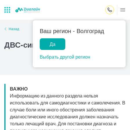
Закрыть поиск
Назад
Ваш регион -
Волгоград
ДВС-синдром
Да
Лаборатории
Центр помощи
Популярные запросы
на дому
Выбрать другой регион
Прием гинеколога
Прием оториноларинголога
Прием дерматолога
ВАЖНО
Прием гастроэнтеролога
Информацию из данного раздела нельзя
Прием офтальмолога
использовать для самодиагностики и самолечения. В
случае боли или иного обострения заболевания
Прием уролога
диагностические исследования должен назначать
Прием хирурга
только лечащий врач. Для постановки диагноза и