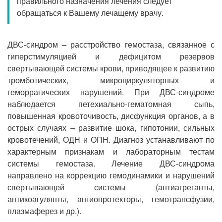
правильного назначения лечения следует
Прием кардиолога
обращаться к Вашему лечащему врачу.
ДВС-синдром – расстройство гемостаза, связанное с
гиперстимуляцией и дефицитом резервов
свертывающей системы крови, приводящее к развитию
тромботических, микроциркуляторных и
геморрагических нарушений. При ДВС-синдроме
наблюдается петехиально-гематомная сыпь,
повышенная кровоточивость, дисфункция органов, а в
острых случаях – развитие шока, гипотонии, сильных
кровотечений, ОДН и ОПН. Диагноз устанавливают по
характерным признакам и лабораторным тестам
системы гемостаза. Лечение ДВС-синдрома
направлено на коррекцию гемодинамики и нарушений
свертывающей системы (антиагреганты,
антикоагулянты, ангиопротекторы, гемотрансфузии,
плазмаферез и др.).