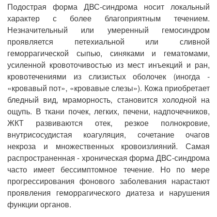
Подострая форма ДВС-синдрома носит локальный
характер с более благоприятным течением.
Незначительный или умеренный гемосиндром
проявляется петехиальной или сливной
геморрагической сыпью, синяками и гематомами,
усиленной кровоточивостью из мест инъекций и ран,
кровотечениями из слизистых оболочек (иногда -
«кровавый пот», «кровавые слезы»). Кожа приобретает
бледный вид, мраморность, становится холодной на
ощупь. В ткани почек, легких, печени, надпочечников,
ЖКТ развиваются отек, резкое полнокровие,
внутрисосудистая коагуляция, сочетание очагов
некроза и множественных кровоизлияний. Самая
распространенная - хроническая форма ДВС-синдрома
часто имеет бессимптомное течение. Но по мере
прогрессирования фонового заболевания нарастают
проявления геморрагического диатеза и нарушения
функции органов.