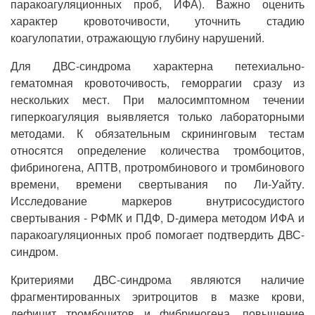
паракоагуляционных проб, ИФА). Важно оценить
характер кровоточивости, уточнить стадию
коагулопатии, отражающую глубину нарушений.
Для ДВС-синдрома характерна петехиально-
гематомная кровоточивость, геморрагии сразу из
нескольких мест. При малосимптомном течении
гиперкоагуляция выявляется только лабораторными
методами. К обязательным скрининговым тестам
относятся определение количества тромбоцитов,
фибриногена, АПТВ, протромбинового и тромбинового
времени, времени свертывания по Ли-Уайту.
Исследование маркеров внутрисосудистого
свертывания - РФМК и ПДФ, D-димера методом ИФА и
паракоагуляционных проб помогает подтвердить ДВС-
синдром.
Критериями ДВС-синдрома являются наличие
фрагментированных эритроцитов в мазке крови,
дефицит тромбоцитов и фибриногена, повышение