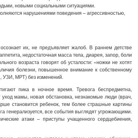
юдьми, новыми социальными ситуациями.
ополняются нарушениями поведения – агрессивностью,
осознает их, не предъявляет жалоб. В раннем детстве
петита, недостаточная масса тела, диарея, запор, боли
ьного возраста говорят об усталости: «ножки не хотят
аличия болезни, повышенное внимание к собственному
, УЗИ, МРТ) без изменений.
тигают пика в ночное время. Тревога беспредметна,
 уход мамы, новая обстановка, незнакомые люди (врач,
тарше становится ребенок, тем более страшные картины
ога генерализуется, все события выглядят угрожающими.
ические атаки – приступы учащенного сердцебиения,