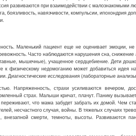
ессия развиваются при взаимодействии с малознакомыми л
а, боязливость, навязчивости, компульсии, ипохондрия д
и.
ность. Маленький пациент еще не оценивает эмоции, не 
евожность. Часто наблюдаются нарушения сна, снижение ап
тавные, мышечные), учащенное сердцебиение. Дети дошкол
те к физическому недомоганию может добавиться идея н
ии. Диагностические исследования (лабораторные анализы
стью. Напряженность, страхи усиливаются вечером, дос
мленный страх. Малыши кричат, плачут. Панику вызывает
у, переживают, что мама забудет забрать их домой. Чем с
телей, несчастного случая, войны. В тяжелых случаях трев
, внезапной смерти, темноты, высоты. Развиваются пан