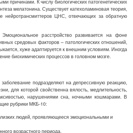
ыми причинами. К числу биологических патогенетических
нтеза мелатонина. Существует катехоламиновая теория,
те нейротрансмиттеров ЦНС, отвечающих за обратную
. Эмоциональное расстройство развивается на фоне
тивных средовых факторов – патологических отношений,
ыкается, хуже адаптируется к внешним условиям. Иногда
ение биохимических процессов в головном мозге.
й заболевание подразделяют на депрессивную реакцию,
ни, для которой свойственна вялость, медлительность,
аксивостью, нарушениями сна, ночными кошмарами. В
ющие рубрики МКБ-10:
т близких людей, проявляющееся эмоциональными и
нного возрастного периода.