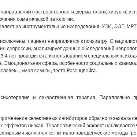
направлений (гастроэнтерологи, дерматологи, хирурги) ис
ючения соматической патологии.
авляет на инструментальные исследования: УЗИ, ЭЭГ, МРТ 
и исключены, пациент направляется к психиатру. Специали
ин депрессии, анализирует данные обследований невролога
3-4 лет проводится с использованием специальных психоди
. Эмоциональная сфера, особенности социальных взаимоде
ловек», «моя семья», теста Розенцвейга.
сихотерапия и лекарственная терапия. Параллельно пр
рименение селективных ингибиторов обратного захвата се
х эффектов низкая. Терапевтический эффект наблюдается ч
ктивными являются когнитивно-поведенческие методы: реб