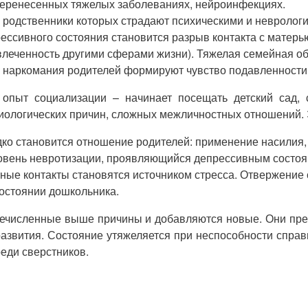
еренесенных тяжелых заболеваниях, нейроинфекциях.
 родственники которых страдают психическими и невролог
сивного состояния становится разрыв контакта с матерью:
увлеченность другими сферами жизни). Тяжелая семейная 
, наркомания родителей формируют чувство подавленности,
пыт социализации – начинает посещать детский сад, се
биологических причин, сложных межличностных отношений
ко становится отношение родителей: применение насилия,
овень невротизации, проявляющийся депрессивным состоя
е контакты становятся источником стресса. Отвержение с
остоянии дошкольника.
еречисленные выше причины и добавляются новые. Они пр
развития. Состояние утяжеляется при неспособности спра
реди сверстников.