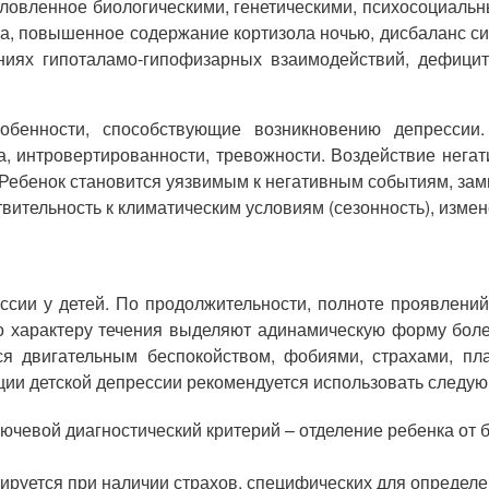
ловленное биологическими, генетическими, психосоциальн
а, повышенное содержание кортизола ночью, дисбаланс си
ениях гипоталамо-гипофизарных взаимодействий, дефици
обенности, способствующие возникновению депрессии
, интровертированности, тревожности. Воздействие нега
. Ребенок становится уязвимым к негативным событиям, зам
вительность к климатическим условиям (сезонность), измен
ссии у детей. По продолжительности, полноте проявлени
 характеру течения выделяют адинамическую форму болез
ся двигательным беспокойством, фобиями, страхами, пл
ции детской депрессии рекомендуется использовать следу
лючевой диагностический критерий – отделение ребенка о
тируется при наличии страхов, специфических для определе