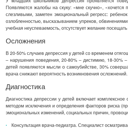
У младших школьников депрессия проявляется поведе
Появляются жалобы на скуку: «мне скучно», «хочется 
слезливыми, заметен эмоциональный регресс: ребенок
озлобленностью, высказыванием упреков, обвинениями
учебная неуспеваемость, отсутствует желание посещать
Осложнения
В 20-50% случаев депрессия у детей со временем отяго
– нарушения поведения, 20-80% – дистимию, 18-30% –
детей появляются мысли о самоубийстве, 30% соверша
врача снижают вероятность возникновения осложнений.
Диагностика
Диагностика депрессии у детей включает комплексное 
методом исключения и определения факторов риска (п
эмоциональных изменений, социальных причин, провоци
Консультация врача-педиатра. Специалист осматрива