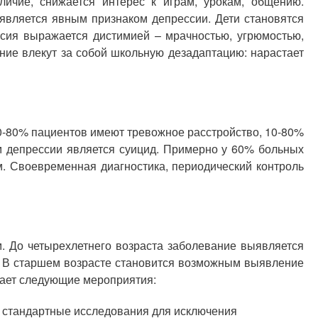
личие, снижается интерес к играм, урокам, общению.
 является явным признаком депрессии. Дети становятся
ссия выражается дистимией – мрачностью, угрюмостью,
ие влекут за собой школьную дезадаптацию: нарастает
30-80% пациентов имеют тревожное расстройство, 10-80%
м депрессии является суицид. Примерно у 60% больных
. Своевременная диагностика, периодический контроль
м. До четырехлетнего возраста заболевание выявляется
. В старшем возрасте становится возможным выявление
чает следующие мероприятия:
а стандартные исследования для исключения