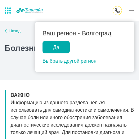
Закрыть поиск
Назад
Ваш регион -
Волгоград
Болезнь Паркинсона
Да
Лаборатории
Центр помощи
Популярные запросы
на дому
Выбрать другой регион
Прием гинеколога
Прием оториноларинголога
Прием дерматолога
ВАЖНО
Прием гастроэнтеролога
Информацию из данного раздела нельзя
Прием офтальмолога
использовать для самодиагностики и самолечения. В
случае боли или иного обострения заболевания
Прием уролога
диагностические исследования должен назначать
Прием хирурга
только лечащий врач. Для постановки диагноза и