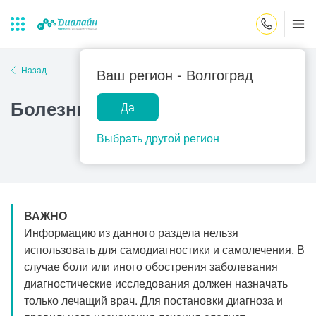
Закрыть поиск
Назад
Ваш регион -
Волгоград
Болезнь Канавана
Да
Лаборатории
Центр помощи
Популярные запросы
на дому
Выбрать другой регион
Прием гинеколога
Прием оториноларинголога
Прием дерматолога
ВАЖНО
Прием гастроэнтеролога
Информацию из данного раздела нельзя
Прием офтальмолога
использовать для самодиагностики и самолечения. В
случае боли или иного обострения заболевания
Прием уролога
диагностические исследования должен назначать
Прием хирурга
только лечащий врач. Для постановки диагноза и