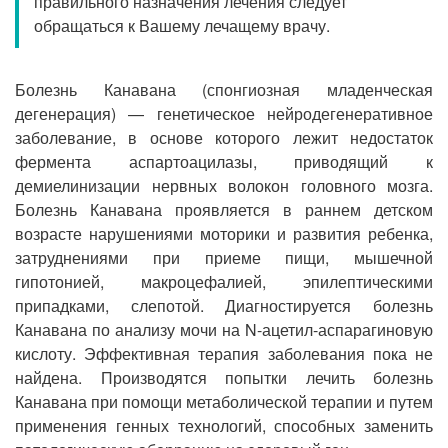
правильного назначения лечения следует
Прием кардиолога
обращаться к Вашему лечащему врачу.
Болезнь Канавана (спонгиозная младенческая
дегенерация) — генетическое нейродегенеративное
заболевание, в основе которого лежит недостаток
фермента аспартоацилазы, приводящий к
демиелинизации нервных волокон головного мозга.
Болезнь Канавана проявляется в раннем детском
возрасте нарушениями моторики и развития ребенка,
затруднениями при приеме пищи, мышечной
гипотонией, макроцефалией, эпилептическими
припадками, слепотой. Диагностируется болезнь
Канавана по анализу мочи на N-ацетил-аспарагиновую
кислоту. Эффективная терапия заболевания пока не
найдена. Производятся попытки лечить болезнь
Канавана при помощи метаболической терапии и путем
применения генных технологий, способных заменить