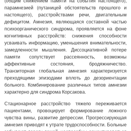
(общим снижением памяти на события настоящего),
парамнезией (путаницей обстоятельств прошлого и
настоящего), расстройствами речи, двигательным
дефицитом. Амнезия, являющаяся составной частью
психоорганического синдрома, проявляется на фоне
когнитивных расстройств: снижения способности
усваивать информацию, уменьшения внимательности,
замедленности мышления. Диссоциативной потере
памяти сопутствует рассеянность, возможны
аффективные состояния, бродяжничество.
Транзиторная глобальная амнезия характеризуется
преходящими эпизодами вплоть до дезориентации
больного. Комбинирование различных типов амнезии
характерно для синдрома Корсакова.
Стационарное расстройство тяжело переживается
пациентами, провоцирует формирование ложного
чувства вины, развитие депрессии. Прогрессирующая
амнезия приводят к утрате трудоспособности. Больные