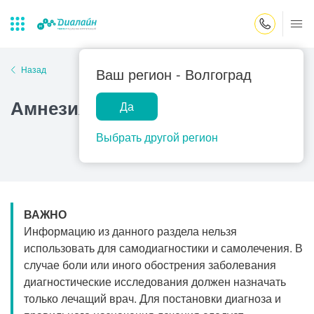
Закрыть поиск
Назад
Ваш регион -
Волгоград
Амнезия
Да
Лаборатории
Центр помощи
Популярные запросы
на дому
Выбрать другой регион
Прием гинеколога
Прием оториноларинголога
Прием дерматолога
ВАЖНО
Прием гастроэнтеролога
Информацию из данного раздела нельзя
Прием офтальмолога
использовать для самодиагностики и самолечения. В
случае боли или иного обострения заболевания
Прием уролога
диагностические исследования должен назначать
Прием хирурга
только лечащий врач. Для постановки диагноза и