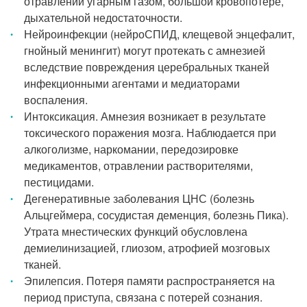
отравлении угарным газом, большой кровопотере,
дыхательной недостаточности.
Нейроинфекции (нейроСПИД, клещевой энцефалит,
гнойный менингит) могут протекать с амнезией
вследствие повреждения церебральных тканей
инфекционными агентами и медиаторами
воспаления.
Интоксикация. Амнезия возникает в результате
токсического поражения мозга. Наблюдается при
алкоголизме, наркомании, передозировке
медикаментов, отравлении растворителями,
пестицидами.
Дегенеративные заболевания ЦНС (болезнь
Альцгеймера, сосудистая деменция, болезнь Пика).
Утрата мнестических функций обусловлена
демиелинизацией, глиозом, атрофией мозговых
тканей.
Эпилепсия. Потеря памяти распространяется на
период приступа, связана с потерей сознания.