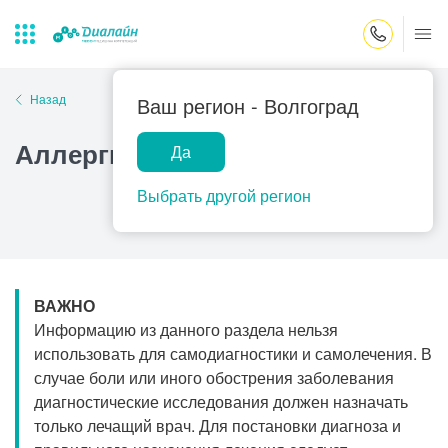
Закрыть поиск
Назад
Ваш регион -
Волгоград
Аллергия на инсулин
Да
Лаборатории
Центр помощи
Популярные запросы
на дому
Выбрать другой регион
Прием гинеколога
Прием оториноларинголога
Прием дерматолога
ВАЖНО
Прием гастроэнтеролога
Информацию из данного раздела нельзя
Прием офтальмолога
использовать для самодиагностики и самолечения. В
случае боли или иного обострения заболевания
Прием уролога
диагностические исследования должен назначать
Прием хирурга
только лечащий врач. Для постановки диагноза и