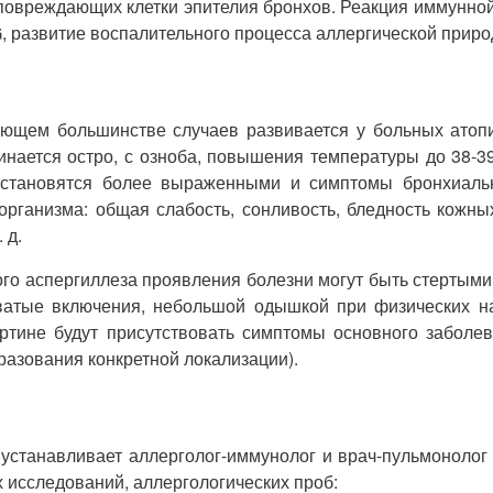
повреждающих клетки эпителия бронхов. Реакция иммунно
, развитие воспалительного процесса аллергической приро
яющем большинстве случаев развивается у больных атопи
инается остро, с озноба, повышения температуры до 38-39
м становятся более выраженными и симптомы бронхиаль
организма: общая слабость, сонливость, бледность кожных
 д.
го аспергиллеза проявления болезни могут быть стертыми
еватые включения, небольшой одышкой при физических наг
тине будут присутствовать симптомы основного заболеван
разования конкретной локализации).
 устанавливает аллерголог-иммунолог и врач-пульмонолог
 исследований, аллергологических проб: