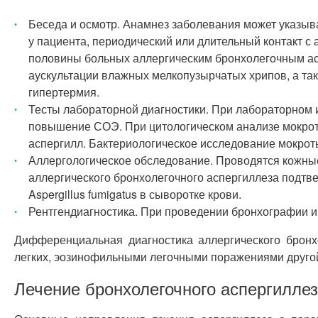
Беседа и осмотр. Анамнез заболевания может указыв
у пациента, периодический или длительный контакт 
половины больных аллергическим бронхолегочным асп
аускультации влажных мелкопузырчатых хрипов, а та
гипертермия.
Тесты лабораторной диагностики. При лабораторном 
повышение СОЭ. При цитологическом анализе мокрот
аспергилл. Бактериологическое исследование мокроты 
Аллергологическое обследование. Проводятся кожные 
аллергического бронхолегочного аспергиллеза подтв
Aspergillus fumigatus в сыворотке крови.
Рентгендиагностика. При проведении бронхографии и
Дифференциальная диагностика аллергического бронхо
легких, эозинофильными легочными поражениями другой
Лечение бронхолегочного аспергилле