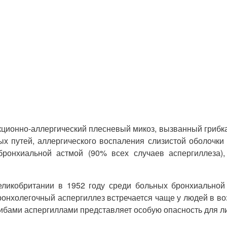
ионно-аллергический плесневый микоз, вызванный грибками
х путей, аллергического воспаления слизистой оболочки
бронхиальной астмой (90% всех случаев аспергиллеза)
ликобритании в 1952 году среди больных бронхиальной 
онхолегочный аспергиллез встречается чаще у людей в возр
рибами аспергиллами представляет особую опасность для 