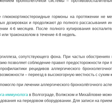
жением бронхолегочной системы – противовоспалительн
 глюкокортикостероидные гормоны на протяжении не ме
ых дозировках и продолжают до полного рассасывания инф
ии 4-6 месяцев. После полного купирования воспалитель
или траконазолом в течение 4-8 недель.
ергиллеза, сопутствующего фона. При частых обострениях
зию позволяет соблюдение правил предосторожности при п
профилактики рецидивов аллергического бронхолегочног
 возможности – переезд в высокогорную местность с сухим 
 помогло при лечении аллергического бронхолёгочного аспе
ога-иммунолога
в Волгограде, Волжском и Михайловке мож
едования на передовом оборудовании. Для записи на прием