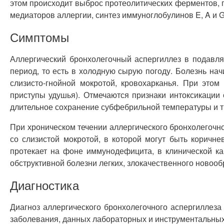
этом происходит выброс протеолитических ферментов, 
медиаторов аллергии, синтез иммуноглобулинов E, A и G
Симптомы
Аллергический бронхолегочный аспергиллез в подавл
период, то есть в холодную сырую погоду. Болезнь нач
слизисто-гнойной мокротой, кровохарканья. При это
приступы удушья). Отмечаются признаки интоксикации 
длительное сохранение субфебрильной температуры и т.
При хроническом течении аллергического бронхолегочно
со слизистой мокротой, в которой могут быть коричн
протекает на фоне иммунодефицита, в клинической кар
обструктивной болезни легких, злокачественного новооб
Диагностика
Диагноз аллергического бронхолегочного аспергиллеза
заболевания, данных лабораторных и инструментальных