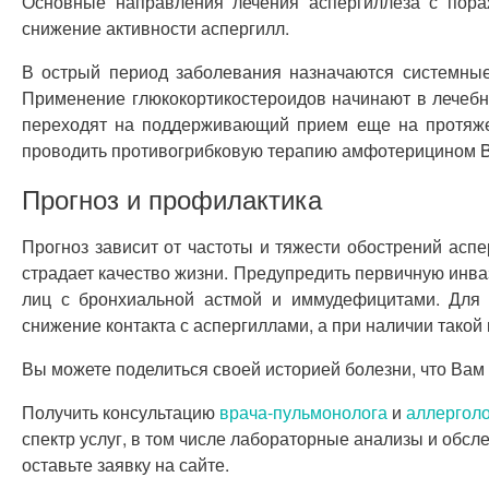
Основные направления лечения аспергиллеза с пора
снижение активности аспергилл.
В острый период заболевания назначаются системные
Применение глюкокортикостероидов начинают в лечебн
переходят на поддерживающий прием еще на протяжен
проводить противогрибковую терапию амфотерицином B 
Прогноз и профилактика
Прогноз зависит от частоты и тяжести обострений асп
страдает качество жизни. Предупредить первичную инва
лиц с бронхиальной астмой и иммудефицитами. Для 
снижение контакта с аспергиллами, а при наличии такой
Вы можете поделиться своей историей болезни, что Вам
Получить консультацию
врача-пульмонолога
и
аллергол
спектр услуг, в том числе лабораторные анализы и обсл
оставьте заявку на сайте.