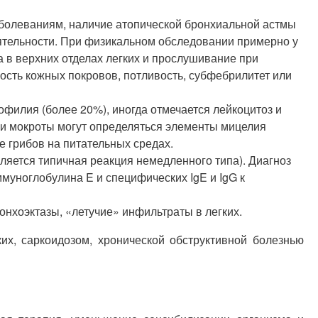
аболеваниям, наличие атопической бронхиальной астмы
еятельности. При физикальном обследовании примерно у
 в верхних отделах легких и прослушивание при
ость кожных покровов, потливость, субфебрилитет или
филия (более 20%), иногда отмечается лейкоцитоз и
и мокроты могут определяться элементы мицелия
е грибов на питательных средах.
ляется типичная реакция немедленного типа). Диагноз
уноглобулина E и специфических IgE и IgG к
нхоэктазы, «летучие» инфильтраты в легких.
их, саркоидозом, хронической обструктивной болезнью