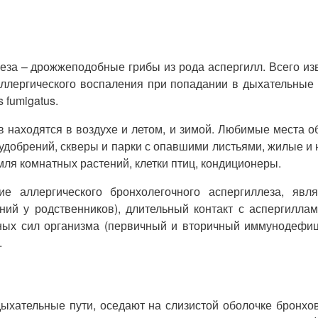
еза – дрожжеподобные грибы из рода аспергилл. Всего из
аллергического воспаления при попадании в дыхательны
 fumigatus.
 находятся в воздухе и летом, и зимой. Любимые места о
 удобрений, скверы и парки с опавшими листьями, жилые
мля комнатных растений, клетки птиц, кондиционеры.
е аллергического бронхолегочного аспергиллеза, явля
ний у родственников), длительный контакт с аспергиллам
ных сил организма (первичный и вторичный иммунодефици
.
дыхательные пути, оседают на слизистой оболочке бронхо