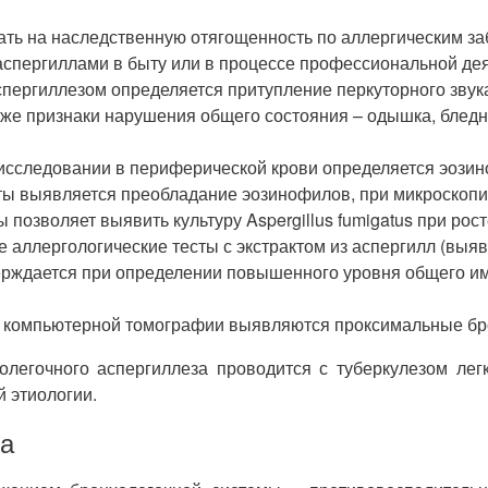
ать на наследственную отягощенность по аллергическим з
с аспергиллами в быту или в процессе профессиональной д
ергиллезом определяется притупление перкуторного звука
кже признаки нарушения общего состояния – одышка, бледн
исследовании в периферической крови определяется эозино
ы выявляется преобладание эозинофилов, при микроскопи
позволяет выявить культуру Aspergillus fumigatus при рост
аллергологические тесты с экстрактом из аспергилл (выяв
ерждается при определении повышенного уровня общего имм
 компьютерной томографии выявляются проксимальные бро
легочного аспергиллеза проводится с туберкулезом легк
 этиологии.
за