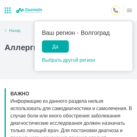
Закрыть поиск
Назад
Ваш регион -
Волгоград
Аллергическая энтеропатия
Да
Лаборатории
Центр помощи
Популярные запросы
на дому
Выбрать другой регион
Прием гинеколога
Прием оториноларинголога
Прием дерматолога
ВАЖНО
Прием гастроэнтеролога
Информацию из данного раздела нельзя
Прием офтальмолога
использовать для самодиагностики и самолечения. В
случае боли или иного обострения заболевания
Прием уролога
диагностические исследования должен назначать
Прием хирурга
только лечащий врач. Для постановки диагноза и