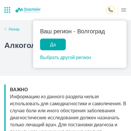
Закрыть поиск
Назад
Ваш регион -
Волгоград
Алкогольная миопатия
Да
Лаборатории
Центр помощи
Популярные запросы
на дому
Выбрать другой регион
Прием гинеколога
Прием оториноларинголога
Прием дерматолога
ВАЖНО
Прием гастроэнтеролога
Информацию из данного раздела нельзя
Прием офтальмолога
использовать для самодиагностики и самолечения. В
случае боли или иного обострения заболевания
Прием уролога
диагностические исследования должен назначать
Прием хирурга
только лечащий врач. Для постановки диагноза и