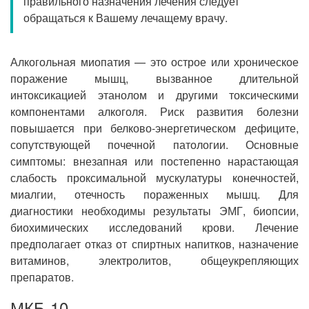
правильного назначения лечения следует
Прием кардиолога
обращаться к Вашему лечащему врачу.
Алкогольная миопатия — это острое или хроническое
поражение мышц, вызванное длительной
интоксикацией этанолом и другими токсическими
компонентами алкоголя. Риск развития болезни
повышается при белково-энергетическом дефиците,
сопутствующей почечной патологии. Основные
симптомы: внезапная или постепенно нарастающая
слабость проксимальной мускулатуры конечностей,
миалгии, отечность пораженных мышц. Для
диагностики необходимы результаты ЭМГ, биопсии,
биохимических исследований крови. Лечение
предполагает отказ от спиртных напитков, назначение
витаминов, электролитов, общеукрепляющих
препаратов.
МКБ-10