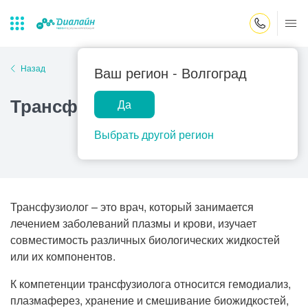
Закрыть поиск
Назад
Ваш регион -
Волгоград
Трансфузиолог
Да
Лаборатории
Центр помощи
Популярные запросы
на дому
Выбрать другой регион
Прием гинеколога
Прием оториноларинголога
Прием дерматолога
Трансфузиолог – это врач, который занимается
Прием гастроэнтеролога
лечением заболеваний плазмы и крови, изучает
совместимость различных биологических жидкостей
Прием офтальмолога
или их компонентов.
Прием уролога
К компетенции трансфузиолога относится гемодиализ,
Прием хирурга
плазмаферез, хранение и смешивание биожидкостей,