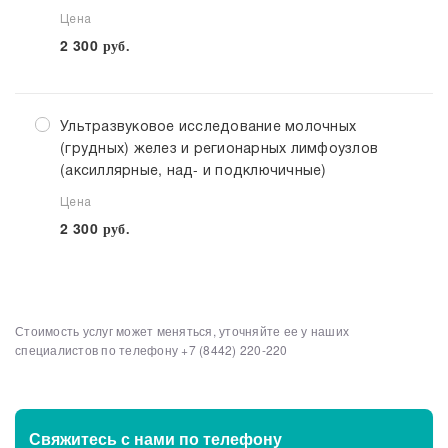
Цена
2 300
руб.
Ультразвуковое исследование молочных
(грудных) желез и регионарных лимфоузлов
(аксиллярные, над- и подключичные)
Цена
2 300
руб.
Стоимость услуг может меняться, уточняйте ее у наших
Выберите клинику
Списком
специалистов по телефону
+7 (8442) 220-220
Клинико-диагностические центры
Свяжитесь с нами
по телефону