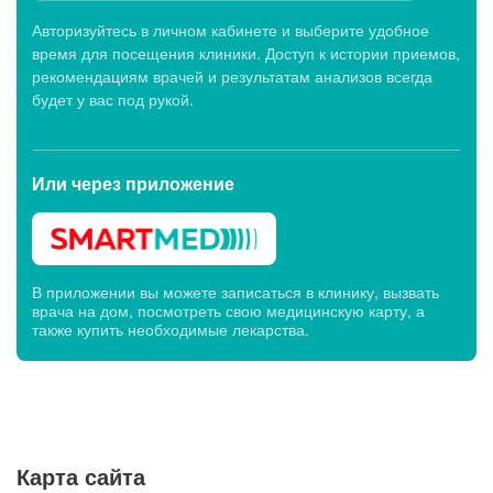
Показать еще (6)
Авторизуйтесь в личном кабинете и выберите удобное
время для посещения клиники. Доступ к истории приемов,
Клиники первичного приема
рекомендациям врачей и результатам анализов всегда
будет у вас под рукой.
Клиника МЕДСИ-ДИАЛАЙН, ул. 50-лет Октября,
27
Или через
Сейчас открыто
приложение
Будни: c 07:00 до 20:00,
Сб: c 07:00 до 19:00, Вс: c 07:45 до 14:00
В приложении вы можете записаться в клинику, вызвать
Клиника МЕДСИ-ДИАЛАЙН, ул. Германа Титова,
врача на дом, посмотреть свою медицинскую карту, а
10Б
также купить необходимые лекарства.
Сейчас открыто
Будни: c 07:00 до 20:00,
Сб: c 07:00 до 19:00, Вс: c 07:45 до 15:00
Клиника МЕДСИ-ДИАЛАЙН в г. Волжский, ул.
Карта сайта
Коммунистическая, 2