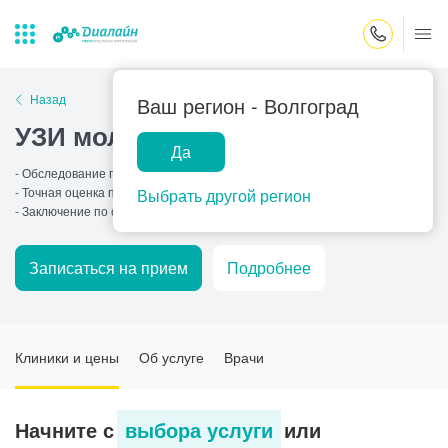
Закрыть поиск
Назад
Ваш регион -
Волгоград
УЗИ молочных желез
Да
Лаборатории
Центр помощи
Популярные запросы
- Обследование груди без облучения
на дому
- Точная оценка плотных тканей
Выбрать другой регион
Прием гинеколога
- Заключение по системе
BI-RADS
Прием оториноларинголога
Записаться на прием
Подробнее
Прием дерматолога
Прием гастроэнтеролога
Прием офтальмолога
Клиники и цены
Об услуге
Врачи
Прием уролога
Прием хирурга
Начните с
выбора услуги
или