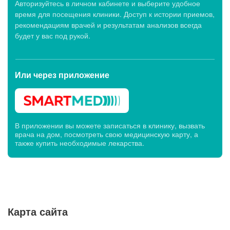
Авторизуйтесь в личном кабинете и выберите удобное
время для посещения клиники. Доступ к истории приемов,
Клиники первичного приема
рекомендациям врачей и результатам анализов всегда
будет у вас под рукой.
Клиника МЕДСИ-ДИАЛАЙН, ул. Германа Титова,
10Б
Или через
Будни: c 07:00 до 20:00, Сб: c 07:00 до 19:00,
приложение
Вс: c 07:45 до 15:00
В приложении вы можете записаться в клинику, вызвать
врача на дом, посмотреть свою медицинскую карту, а
также купить необходимые лекарства.
Карта сайта