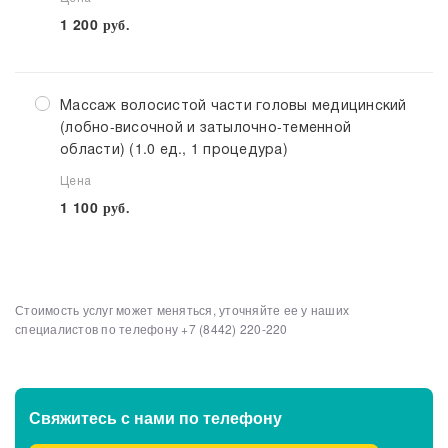
1 200
руб.
Массаж волосистой части головы медицинский
(лобно-височной и затылочно-теменной
области) (1.0 ед., 1 процедура)
Цена
1 100
руб.
Стоимость услуг может меняться, уточняйте ее у наших
Выберите клинику
Списком
специалистов по телефону
+7 (8442) 220-220
Клинико-диагностические центры
Свяжитесь с нами
по телефону