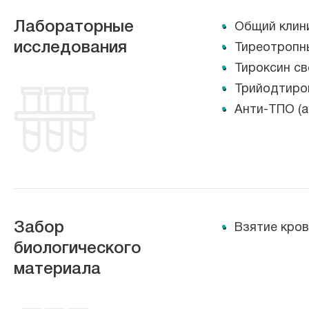
Лабораторные
Общий клини
исследования
Тиреотропн
Тироксин с
Трийодтиро
Анти-ТПО
(а
Забор
Взятие кров
биологического
материала