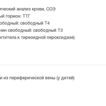
ческий анализ крови, СОЭ
ый гормон: ТТГ
вободный: свободный Т4
нин свободный: свободный Т3
нтитела к тиреоидной пероксидазе)
и из периферической вены (у детей)