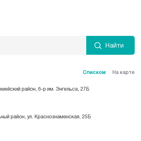
Найти
Списком
На карте
рмейский район, б-р им. Энгельса, 27Б
ьный район, ул. Краснознаменская, 25Б