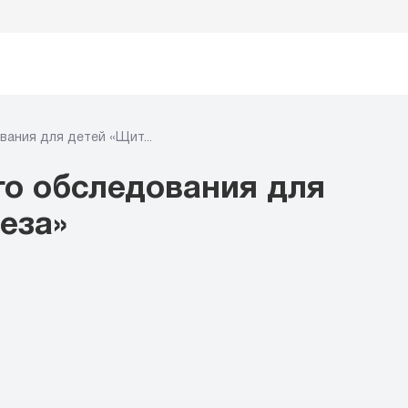
ания для детей «Щит...
о обследования для
ием офтальмолога
еза»
ем уролога
ем хирурга
ем кардиолога