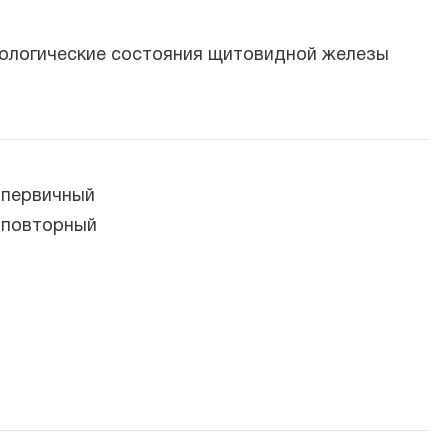
тологические состояния щитовидной железы
а первичный
а повторный