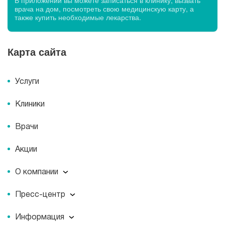
В приложении вы можете записаться в клинику, вызвать
врача на дом, посмотреть свою медицинскую карту, а
также купить необходимые лекарства.
Карта сайта
Услуги
Клиники
Врачи
Акции
О компании
О компании
Пресс-центр
Миссия
Пресс-центр
История
Информация
Новости