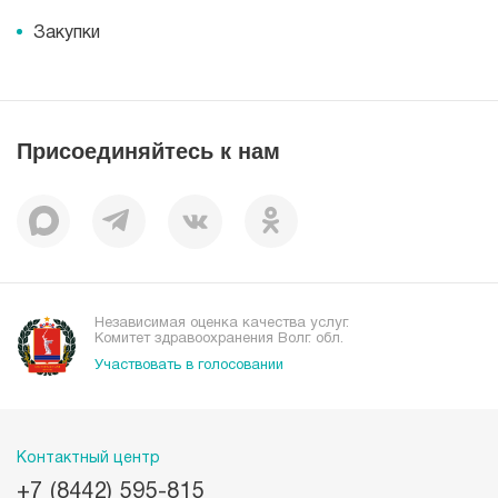
Корпоративная социальная ответственность
Информация
Журнал для пациентов «МЕДСИ СЕГОДНЯ»
Документы
Закупки
Справочник направлений
Статьи
Лицензии
Справочник заболеваний
Вакансии
Наши преимущества
Присоединяйтесь к нам
Пациентам
Отзывы
Независимая оценка качества услуг.
Комитет здравоохранения Волг. обл.
Участвовать в голосовании
Контактный центр
+7 (8442) 595-815