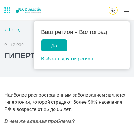
Закрыть поиск
Назад
Ваш регион -
Волгоград
21.12.2021
Да
Лаборатории
Центр помощи
Популярные запросы
ГИПЕРТОНИЯ
на дому
Выбрать другой регион
Прием гинеколога
Прием оториноларинголога
Прием дерматолога
Прием гастроэнтеролога
Наиболее распространенным заболеванием является
гипертония, которой страдают более 50% населения
Прием офтальмолога
РФ в возрасте от 25 до 65 лет.
Прием уролога
В чем же главная проблема?
Прием хирурга