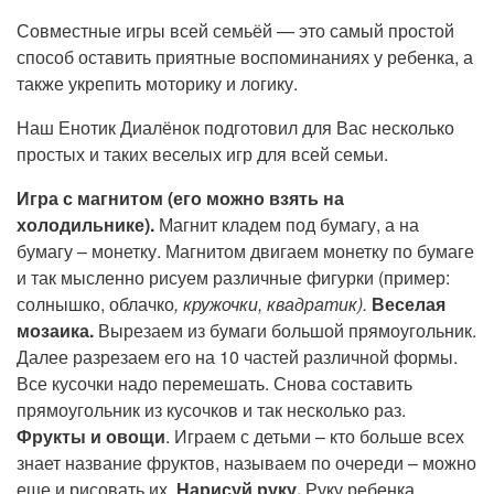
Прием кардиолога
Совместные игры всей семьёй — это самый простой
способ оставить приятные воспоминаниях у ребенка, а
также укрепить моторику и логику.
Наш Енотик Диалёнок подготовил для Вас несколько
простых и таких веселых игр для всей семьи.
Игра с магнитом (его можно взять на
холодильнике).
Магнит кладем под бумагу, а на
бумагу – монетку. Магнитом двигаем монетку по бумаге
и так мысленно рисуем различные фигурки (пример:
солнышко, облачко
,
кружочки, квадратик).
Веселая
мозаика.
Вырезаем из бумаги большой прямоугольник.
Далее разрезаем его на 10 частей различной формы.
Все кусочки надо перемешать. Снова составить
прямоугольник из кусочков и так несколько раз.
Фрукты и овощи
. Играем с детьми – кто больше всех
знает название фруктов, называем по очереди – можно
еще и рисовать их.
Нарисуй руку.
Руку ребенка