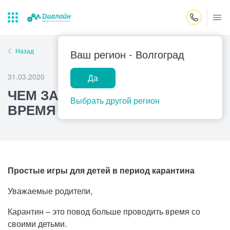
Закрыть поиск
Назад
Ваш регион -
Волгоград
31.03.2020
Да
Лаборатории
Центр помощи
Популярные запросы
ЧЕМ ЗАНЯТЬ РЕБЕНКА ВО
на дому
Выбрать другой регион
ВРЕМЯ КАРАНТИНА?
Прием гинеколога
Прием оториноларинголога
Прием дерматолога
Прием гастроэнтеролога
Простые игры для детей в период карантина
Прием офтальмолога
Уважаемые родители,
Прием уролога
Карантин – это повод больше проводить время со
Прием хирурга
своими детьми.