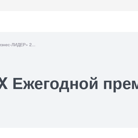
знес-ЛИДЕР» 2...
ем офтальмолога
X Ежегодной пре
ем уролога
ем хирурга
ем кардиолога