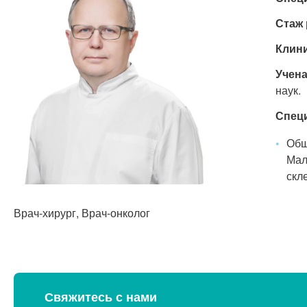
Стаж 
Клини
Учена
наук.
Спец
Общ
Мал
скл
Врач-хирург, Врач-онколог
Свяжитесь с нами