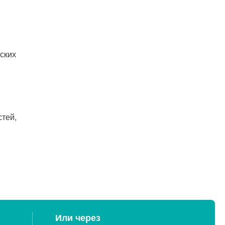
ских
стей,
Или через