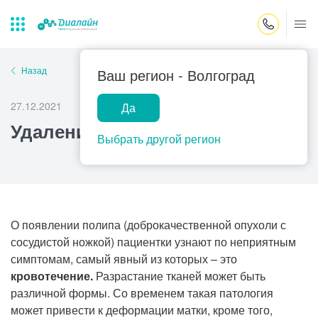
Закрыть поиск
Назад
Ваш регион -
Волгоград
27.12.2021
Да
Лаборатории
Центр помощи
Популярные запросы
Удаление полипов шейки матки
на дому
Выбрать другой регион
Прием гинеколога
Прием оториноларинголога
Прием дерматолога
Прием гастроэнтеролога
О появлении полипа (доброкачественной опухоли с
сосудистой ножкой) пациентки узнают по неприятным
Прием офтальмолога
симптомам, самый явный из которых – это
Прием уролога
кровотечение.
Разрастание тканей может быть
различной формы. Со временем такая патология
Прием хирурга
может привести к деформации матки, кроме того,