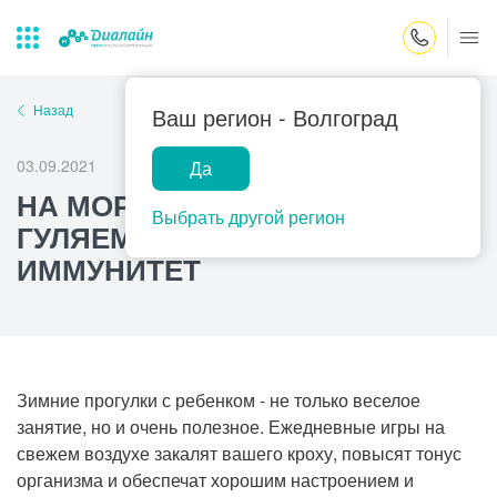
Закрыть поиск
Назад
Ваш регион -
Волгоград
03.09.2021
Да
Лаборатории
Центр помощи
Популярные запросы
НА МОРОЗЕ С МАЛЫШОМ:
на дому
Выбрать другой регион
ГУЛЯЕМ И ПОВЫШАЕМ
Прием гинеколога
ИММУНИТЕТ
Прием оториноларинголога
Прием дерматолога
Прием гастроэнтеролога
Прием офтальмолога
Зимние прогулки с ребенком - не только веселое
занятие, но и очень полезное. Ежедневные игры на
Прием уролога
свежем воздухе закалят вашего кроху, повысят тонус
Прием хирурга
организма и обеспечат хорошим настроением и