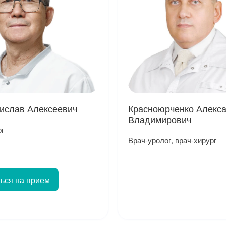
ислав Алексеевич
Красноюрченко Алекс
Владимирович
ог
Врач-уролог, врач-хирург
ься на прием