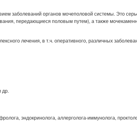
ием заболеваний органов мочеполовой системы. Это серьез
евания, передающиеся половым путем), а также мочекамен
ксного лечения, в т.ч. оперативного, различных заболева
 др.
фролога, эндокринолога, аллерголога-иммунолога, проктоло